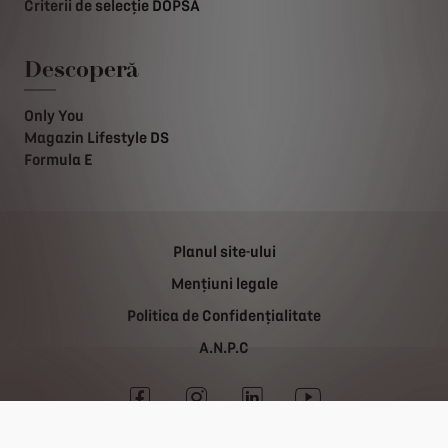
Criterii de selecție DOPSA
Descoperă
Only You
Magazin Lifestyle DS
Formula E
Planul site-ului
Mențiuni legale
Politica de Confidențialitate
A.N.P.C