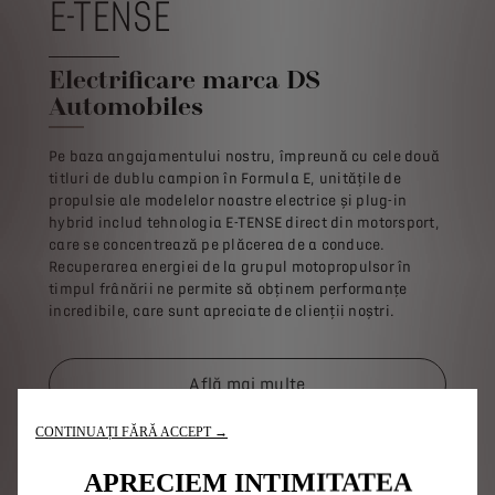
E-TENSE
Electrificare marca DS
Automobiles
Pe baza angajamentului nostru, împreună cu cele două
titluri de dublu campion în Formula E, unitățile de
propulsie ale modelelor noastre electrice și plug-in
hybrid includ tehnologia E-TENSE direct din motorsport,
care se concentrează pe plăcerea de a conduce.
Recuperarea energiei de la grupul motopropulsor în
timpul frânării ne permite să obținem performanțe
incredibile, care sunt apreciate de clienții noștri.
Află mai multe
CONTINUAȚI FĂRĂ ACCEPT →
APRECIEM INTIMITATEA