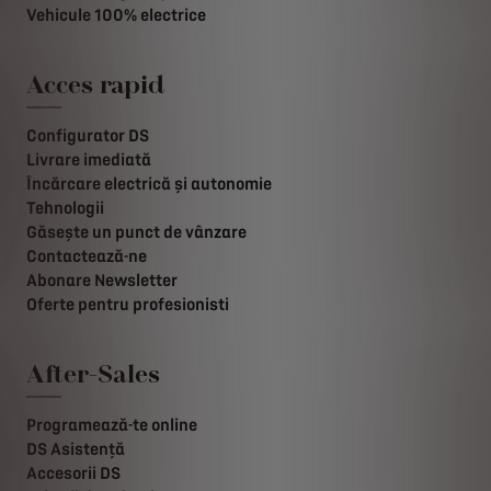
Vehicule 100% electrice
Acces rapid
Configurator DS
Livrare imediată
Încărcare electrică și autonomie
Tehnologii
Găsește un punct de vânzare
Contactează-ne
Abonare Newsletter
Oferte pentru profesionisti
After-Sales
Programează-te online
DS Asistență
Accesorii DS