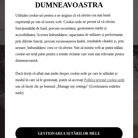
DUMNEAVOASTRA
SERVICII PERSONALIZATE
Utilizăm cookie-uri pentru a ne asigura că vă oferim cea mai bună
experiență pe site-ul nostru web. Cookie-urile ne permit să vă oferim
funcționalități de bază, precum securitatea, gestionarea rețelei și
accesibilitatea. Acestea îmbunătățesc capacitatea de utilizare și performanța
prin diferite funcții, precum recunoașterea limbii, rezultatele căutării și, prin
urmare, îmbunătățesc ceea ce vă oferim. Site-ul nostru web ar putea utiliza
cookie-uri terță parte pentru a trimite reclame care sunt mai relevante pentru
dumneavoastră.
Dacă doriți să aflați mai multe despre cookie-urile pe care le utilizăm și
modul în care să le gestionați, puteți să accesați
Politica privind cookie-urile
sau să faceți clic pe butonul „Manage my settings” (Gestionarea setărilor
mele).
GESTIONAREA SETĂRILOR MELE