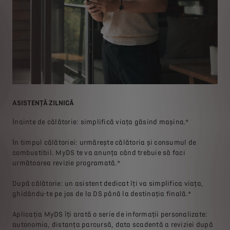
ASISTENȚĂ ZILNICĂ
MAN
Înainte de călătorie: simplifică viața găsind mașina.*
Tot
În timpul călătoriei: urmărește călătoria și consumul de
Acc
combustibil. MyDS te va anunța când trebuie să faci
aut
r
următoarea revizie programată.*
vor
are
mai
După călătorie: un asistent dedicat îţi va simplifica viața,
afl
ghidându-te pe jos de la DS până la destinația finală.*
Aplicația MyDS îți arată o serie de informații personalizate:
autonomia, distanța parcursă, data scadentă a reviziei după