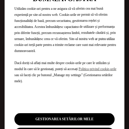
la
anu
Utilizăm cookie-uri pentru a ne asigura că vă oferim cea mai bună
experiență pe site-ul nostru web. Cookie-urile ne permit să vă oferim
funcționalități de bază, precum securitatea, gestionarea rețelei și
Tutoriale pentru Remote
accesibilitatea. Acestea îmbunătățesc capacitatea de utilizare și performanța
control la vehicule electrice
prin diferite funcții, precum recunoașterea limbii, rezultatele căutării și, prin
urmare, îmbunătățesc ceea ce vă oferim. Site-ul nostru web ar putea utiliza
cookie-uri terță parte pentru a trimite reclame care sunt mai relevante pentru
dumneavoastră.
Dacă doriți să aflați mai multe despre cookie-urile pe care le utilizăm și
modul în care să le gestionați, puteți să accesați
Politica privind cookie-urile
sau să faceți clic pe butonul „Manage my settings” (Gestionarea setărilor
mele).
GESTIONAREA SETĂRILOR MELE
ACTIVARE FUNCTII DE CONTROL LA DISTANȚĂ