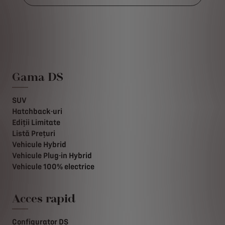
Gama DS
SUV
Hatchback-uri
Ediții Limitate
Listă Prețuri
Vehicule Hybrid
Vehicule Plug-in Hybrid
Vehicule 100% electrice
Acces rapid
Configurator DS