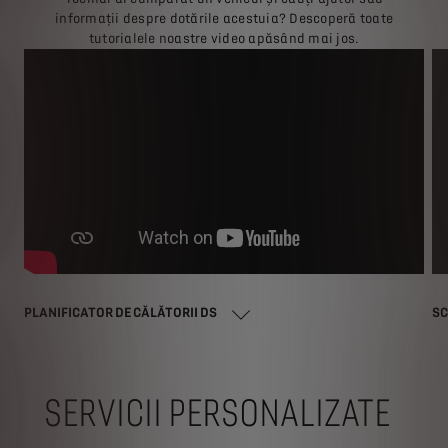
informații despre dotările acestuia? Descoperă toate
tutorialele noastre video apăsând mai jos.
PLANIFICATOR DE CĂLĂTORII DS
SC
SERVICII PERSONALIZATE