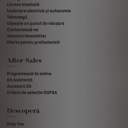
Livrare imediată
Încărcare electrică și autonomie
Tehnologii
Găsește un punct de vânzare
Contactează-ne
Abonare Newsletter
Oferte pentru profesionisti
After-Sales
Programează-te online
DS Asistență
Accesorii DS
Criterii de selecție DOPSA
Descoperă
Only You