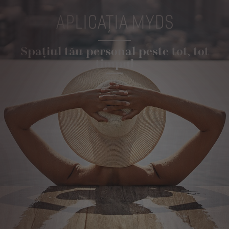
APLICAŢIA MYDS
Spațiul tău personal peste tot, tot
timpul