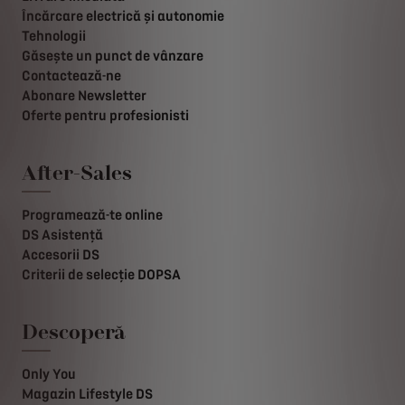
Încărcare electrică și autonomie
Tehnologii
Găsește un punct de vânzare
Contactează-ne
Abonare Newsletter
Oferte pentru profesionisti
After-Sales
Programează-te online
DS Asistență
Accesorii DS
Criterii de selecție DOPSA
Descoperă
Only You
Magazin Lifestyle DS