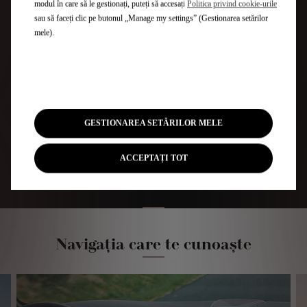
modul în care să le gestionați, puteți să accesați
Politica privind cookie-urile
sau să faceți clic pe butonul „Manage my settings” (Gestionarea setărilor
mele).
Profită de cunoștințele Chat GPT
și cere ajutorul
Neconectat în timp real la o c
acestuia pentru a-ți îmbunătăți călătoriile cu informații
și anecdote. Istorie, geografie, literatură,
GESTIONAREA SETĂRILOR MELE
gastronomie... Provoacă-l, el va deveni cel mai bun
partener de călătorie al tău!
ACCEPTAȚI TOT
Noul tău sistem, mai intuitiv
Navigația care te cunoaște