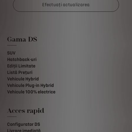
Efectuați actualizarea
Gama DS
SUV
Hatchback-uri
Ediții Limitate
Listă Prețuri
Vehicule Hybrid
Vehicule Plug-in Hybrid
Vehicule 100% electrice
Acces rapid
Configurator DS
Livrare imediată