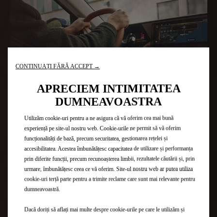
CONTINUAȚI FĂRĂ ACCEPT →
APRECIEM INTIMITATEA
DUMNEAVOASTRA
Utilizăm cookie-uri pentru a ne asigura că vă oferim cea mai bună
experiență pe site-ul nostru web. Cookie-urile ne permit să vă oferim
funcționalități de bază, precum securitatea, gestionarea rețelei și
accesibilitatea. Acestea îmbunătățesc capacitatea de utilizare și performanța
prin diferite funcții, precum recunoașterea limbii, rezultatele căutării și, prin
urmare, îmbunătățesc ceea ce vă oferim. Site-ul nostru web ar putea utiliza
cookie-uri terță parte pentru a trimite reclame care sunt mai relevante pentru
dumneavoastră.
Dacă doriți să aflați mai multe despre cookie-urile pe care le utilizăm și