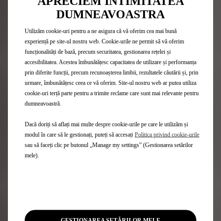
APRECIEM INTIMITATEA
3. ALEGE DEALERUL
DUMNEAVOASTRA
Utilizăm cookie-uri pentru a ne asigura că vă oferim cea mai bună
4. TRIMITE INFORMAȚIILE
experiență pe site-ul nostru web. Cookie-urile ne permit să vă oferim
funcționalități de bază, precum securitatea, gestionarea rețelei și
accesibilitatea. Acestea îmbunătățesc capacitatea de utilizare și performanța
prin diferite funcții, precum recunoașterea limbii, rezultatele căutării și, prin
urmare, îmbunătățesc ceea ce vă oferim. Site-ul nostru web ar putea utiliza
cookie-uri terță parte pentru a trimite reclame care sunt mai relevante pentru
dumneavoastră.
Gama DS
Dacă doriți să aflați mai multe despre cookie-urile pe care le utilizăm și
SUV
modul în care să le gestionați, puteți să accesați
Politica privind cookie-urile
Hatchback-uri
sau să faceți clic pe butonul „Manage my settings” (Gestionarea setărilor
Ediții Limitate
mele).
Listă Prețuri
Vehicule Hybrid
Vehicule Plug-in Hybrid
Vehicule 100% electrice
GESTIONAREA SETĂRILOR MELE