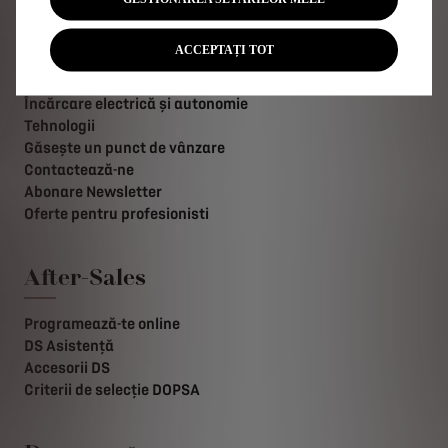
Acces rapid
ACCEPTAȚI TOT
Configurator DS
Livrare imediată
Încărcare electrică și autonomie
Tehnologii
Găsește un punct de vânzare
Contactează-ne
Abonare Newsletter
Oferte pentru profesionisti
After-Sales
Programează-te online
DS Asistență
Accesorii DS
Criterii de selecție DOPSA