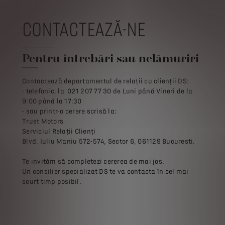
CONTACTEAZĂ-NE
Pentru întrebări sau nelămuriri
Contactează departamentul de relații cu clienții DS:
- telefonic, la 021 207 77 30 de Luni până Vineri de la
9:00 până la 17:30
- sau printr-o cerere scrisă la:
Trust Motors
Serviciul Relații Clienți
Blvd. Iuliu Maniu 572-574, Sector 6, 061129 Bucuresti.
Te invităm să completezi cererea de mai jos.
Un consilier specializat DS te va contacta în cel mai
scurt timp posibil.