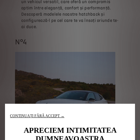
un vehicul versatil, care oferă un compromis
optim între eleganță, confort și performanță.
Descoperă modelele noastre hatchback și
configurează-l pe cel care te va însoți oriunde te-
ai duce.
N°4
CONTINUAȚI FĂRĂ ACCEPT →
APRECIEM INTIMITATEA
DUMNEAVOASTRA