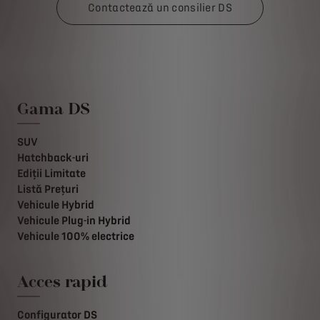
Contactează un consilier DS
Gama DS
SUV
Hatchback-uri
Ediții Limitate
Listă Prețuri
Vehicule Hybrid
Vehicule Plug-in Hybrid
Vehicule 100% electrice
Acces rapid
Configurator DS