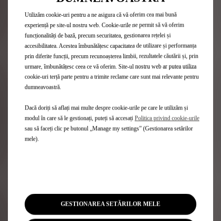
Utilizăm cookie-uri pentru a ne asigura că vă oferim cea mai bună
experiență pe site-ul nostru web. Cookie-urile ne permit să vă oferim
Simbol contemporan
funcționalități de bază, precum securitatea, gestionarea rețelei și
accesibilitatea. Acestea îmbunătățesc capacitatea de utilizare și performanța
Datorită tehnologiilor sale de ultimă generație,
prin diferite funcții, precum recunoașterea limbii, rezultatele căutării și, prin
N°4 oferă o experiență de condus captivantă și
urmare, îmbunătățesc ceea ce vă oferim. Site-ul nostru web ar putea utiliza
exaltantă.
cookie-uri terță parte pentru a trimite reclame care sunt mai relevante pentru
Echipat standard cu SISTEMUL DS IRIS, N°4 duce
dumneavoastră.
experiența de condus la un nou nivel de
interacțiune și conectivitate. Caracterul său
Dacă doriți să aflați mai multe despre cookie-urile pe care le utilizăm și
carismatic și silueta dinamică întruchipează Arta
modul în care să le gestionați, puteți să accesați
Politica privind cookie-urile
Călătoriei Electrice DS Automobiles, promițând o
sau să faceți clic pe butonul „Manage my settings” (Gestionarea setărilor
experiență de condus excepțională, garantând în
mele).
același timp cel mai înalt nivel de confort din
clasa sa.
Cu o autonomie de până la 450 km
în ciclu
Mențiuni WLTP
mixt în versiunea 100% electrică, datorită unei
noi generații de motoare, acest sedan oferă
performanțe dinegalabile, fără a face
compromisuri în ceea ce privește designul
GESTIONAREA SETĂRILOR MELE
îndrăzneț și elegant. La bord, fiecare călătorie