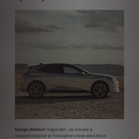
ANTERIOR
URMĂTORUL
Design distinct
inegalabil, ca urmare a
Un inte
caracteristicilor și finisajelor unice care ies în
calitat