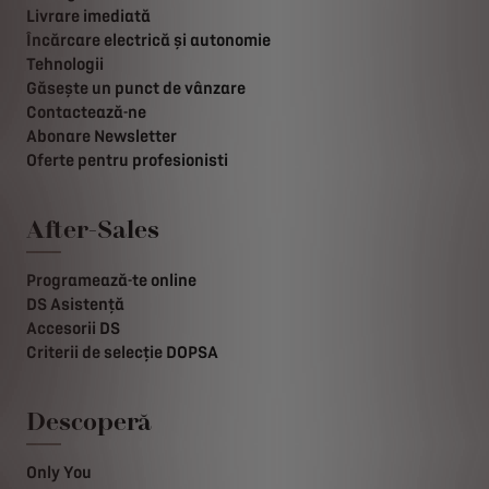
Livrare imediată
Încărcare electrică și autonomie
Tehnologii
Găsește un punct de vânzare
Contactează-ne
Abonare Newsletter
Oferte pentru profesionisti
After-Sales
Programează-te online
DS Asistență
Accesorii DS
Criterii de selecție DOPSA
Descoperă
Only You