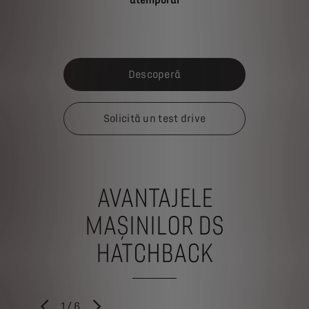
Descoperă
Solicită un test drive
AVANTAJELE
MAȘINILOR DS
HATCHBACK
1
/
6