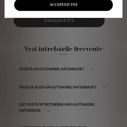
devine o experiență magică.
ACCEPTAȚI TOT
Descoperă N°4
Vezi întrebările frecvente
CE ESTE UN AUTOMOBIL HATCHBACK?
DE CE SĂ ALEGI UN AUTOMOBIL HATCHBACK?
CÂT COSTĂ ÎNTREȚINEREA UNUI AUTOMOBIL
HATCHBACK