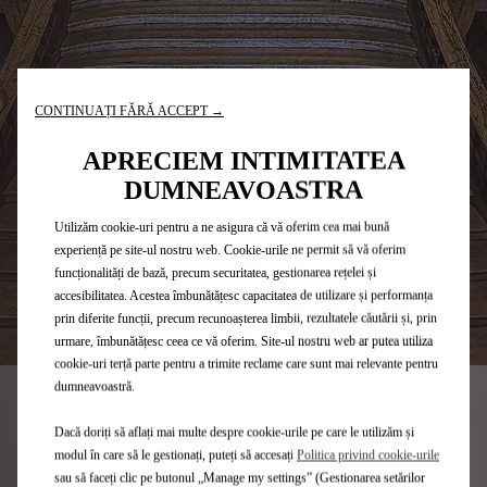
CONTINUAȚI FĂRĂ ACCEPT →
APRECIEM INTIMITATEA
DUMNEAVOASTRA
Utilizăm cookie-uri pentru a ne asigura că vă oferim cea mai bună
experiență pe site-ul nostru web. Cookie-urile ne permit să vă oferim
funcționalități de bază, precum securitatea, gestionarea rețelei și
accesibilitatea. Acestea îmbunătățesc capacitatea de utilizare și performanța
prin diferite funcții, precum recunoașterea limbii, rezultatele căutării și, prin
urmare, îmbunătățesc ceea ce vă oferim. Site-ul nostru web ar putea utiliza
cookie-uri terță parte pentru a trimite reclame care sunt mai relevante pentru
dumneavoastră.
Dacă doriți să aflați mai multe despre cookie-urile pe care le utilizăm și
modul în care să le gestionați, puteți să accesați
Politica privind cookie-urile
sau să faceți clic pe butonul „Manage my settings” (Gestionarea setărilor