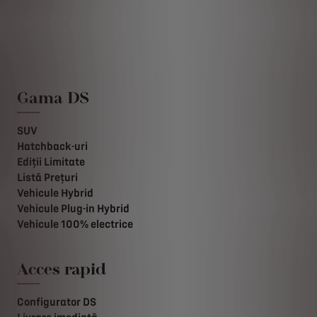
Gama DS
SUV
Hatchback-uri
Ediții Limitate
Listă Prețuri
Vehicule Hybrid
Vehicule Plug-in Hybrid
Vehicule 100% electrice
Acces rapid
Configurator DS