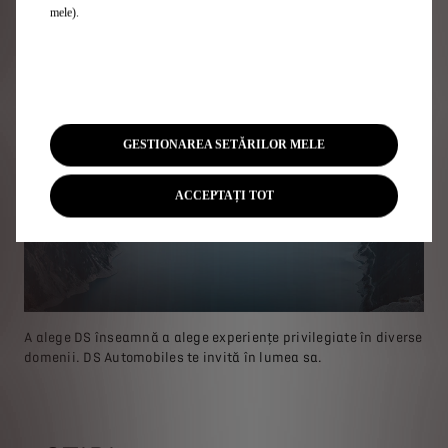
mele).
GESTIONAREA SETĂRILOR MELE
ACCEPTAȚI TOT
A alege DS înseamnă a alege experiențe privilegiate în diverse
domenii. DS Automobiles te invită în lumea sa.