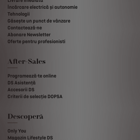
Livrare imediată
Încărcare electrică și autonomie
Tehnologii
Găsește un punct de vânzare
Contactează-ne
Abonare Newsletter
Oferte pentru profesionisti
After-Sales
Programează-te online
DS Asistență
Accesorii DS
Criterii de selecție DOPSA
Descoperă
Only You
Magazin Lifestyle DS