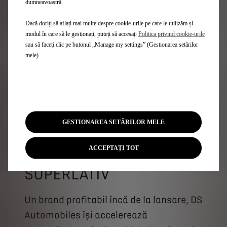
dumneavoastră.
CITEȘTE MAI MULT
Dacă doriți să aflați mai multe despre cookie-urile pe care le utilizăm și
modul în care să le gestionați, puteți să accesați
Politica privind cookie-urile
sau să faceți clic pe butonul „Manage my settings” (Gestionarea setărilor
mele).
GESTIONAREA SETĂRILOR MELE
ACCEPTAȚI TOT
DS 4: RAFINAMENT LA
SUPERLATIV
Un brand profitabil încă de la lansare, DS
Automobiles își accelerează