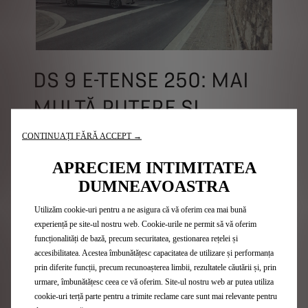
DS 9 E-TENSE 250: MAI
MULTĂ PUTERE ȘI
AUTONOMIE, CU UN
CONTINUAȚI FĂRĂ ACCEPT →
RAFINAMENT LA
APRECIEM INTIMITATEA
DUMNEAVOASTRA
SUPERLATIV
Utilizăm cookie-uri pentru a ne asigura că vă oferim cea mai bună
DS 9 E-TENSE 250 oferă mai multă
experiență pe site-ul nostru web. Cookie-urile ne permit să vă oferim
funcționalități de bază, precum securitatea, gestionarea rețelei și
putere în versiunea cu două roți motrice,
accesibilitatea. Acestea îmbunătățesc capacitatea de utilizare și performanța
cu un motor pe benzină de 200 CP și un
prin diferite funcții, precum recunoașterea limbii, rezultatele căutării și, prin
urmare, îmbunătățesc ceea ce vă oferim. Site-ul nostru web ar putea utiliza
motor electric de 110 CP.
cookie-uri terță parte pentru a trimite reclame care sunt mai relevante pentru