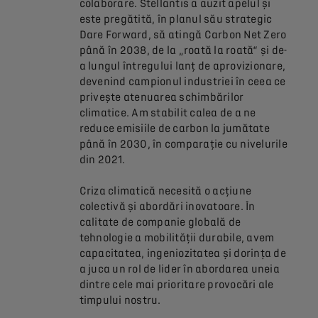
colaborare. Stellantis a auzit apelul și
este pregătită, în planul său strategic
Dare Forward, să atingă Carbon Net Zero
până în 2038, de la „roată la roată“ și de-
a lungul întregului lanț de aprovizionare,
devenind campionul industriei în ceea ce
privește atenuarea schimbărilor
climatice. Am stabilit calea de a ne
reduce emisiile de carbon la jumătate
până în 2030, în comparație cu nivelurile
din 2021.
Criza climatică necesită o acțiune
colectivă și abordări inovatoare. În
calitate de companie globală de
tehnologie a mobilității durabile, avem
capacitatea, ingeniozitatea și dorința de
a juca un rol de lider în abordarea uneia
dintre cele mai prioritare provocări ale
timpului nostru.