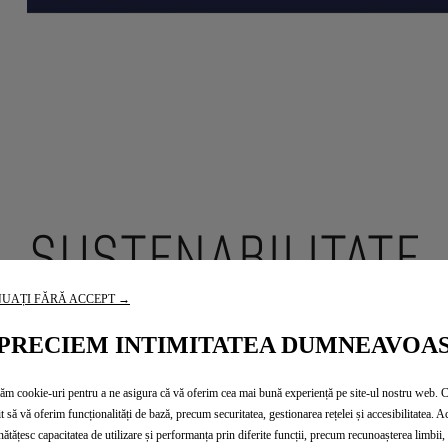
SUSTENABILITATE
UAȚI FĂRĂ ACCEPT →
entare sustenabilă încă d
PRECIEM INTIMITATEA DUMNEAVOA
proiectare
zăm cookie-uri pentru a ne asigura că vă oferim cea mai bună experiență pe site-ul nostru web. 
t să vă oferim funcționalități de bază, precum securitatea, gestionarea rețelei și accesibilitatea. A
ătățesc capacitatea de utilizare și performanța prin diferite funcții, precum recunoașterea limbii, 