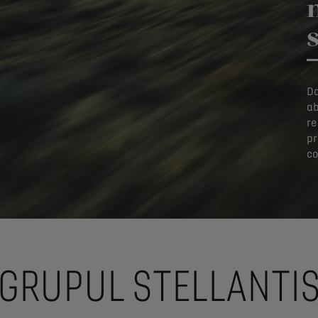
Da
ab
re
pr
co
GRUPUL STELLANTI