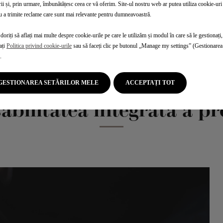
rii și, prin urmare, îmbunătățesc ceea ce vă oferim. Site-ul nostru web ar putea utiliza cookie-uri 
nde provocării ecologice, ne angajăm să limităm impactul asu
u a trimite reclame care sunt mai relevante pentru dumneavoastră.
l procesului de producție. La DS Automobiles, ne concentrăm pe 
te ori de câte ori putem. Echipa noastră specializată în recicl
doriți să aflați mai multe despre cookie-urile pe care le utilizăm și modul în care să le gestionați,
tru a garanta că materialele sunt de cea mai bună calitate posi
ați
Politica privind cookie-urile
sau să faceți clic pe butonul „Manage my settings” (Gestionarea 
 au rezistență termică și mecanică pentru o performanță opti
.
GESTIONAREA SETĂRILOR MELE
ACCEPTAȚI TOT
bilitatea integrată a p