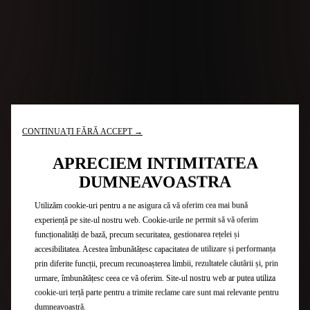
CONTINUAȚI FĂRĂ ACCEPT →
APRECIEM INTIMITATEA
DUMNEAVOASTRA
Utilizăm cookie-uri pentru a ne asigura că vă oferim cea mai bună
experiență pe site-ul nostru web. Cookie-urile ne permit să vă oferim
funcționalități de bază, precum securitatea, gestionarea rețelei și
accesibilitatea. Acestea îmbunătățesc capacitatea de utilizare și performanța
prin diferite funcții, precum recunoașterea limbii, rezultatele căutării și, prin
urmare, îmbunătățesc ceea ce vă oferim. Site-ul nostru web ar putea utiliza
cookie-uri terță parte pentru a trimite reclame care sunt mai relevante pentru
dumneavoastră.