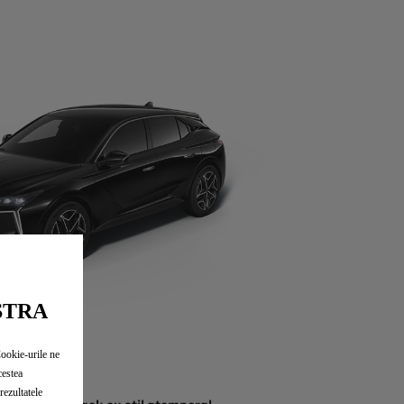
STRA
N°4
Cookie-urile ne
cestea
rezultatele