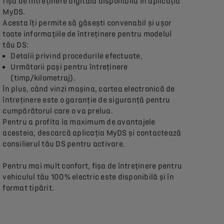
fișa de întreținere digitală disponibilă în aplicația
MyDS.
Acesta îți permite să găsești convenabil și ușor
toate informațiile de întreținere pentru modelul
tău DS:
Detalii privind procedurile efectuate,
Următorii pași pentru întreținere
(timp/kilometraj).
În plus, când vinzi mașina, cartea electronică de
întreținere este o garanție de siguranță pentru
cumpărătorul care o va prelua.
Pentru a profita la maximum de avantajele
acesteia, descarcă aplicația MyDS și contactează
consilierul tău DS pentru activare.
Pentru mai mult confort, fișa de întreținere pentru
vehiculul tău 100% electric este disponibilă și în
format tipărit.