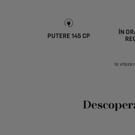
ÎN OR
PUTERE 145 CP
RE
la viteze
Descoper