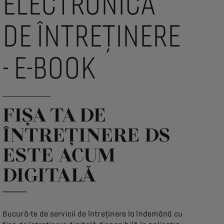
ELECTRONICĂ
DE ÎNTREȚINERE
- E-BOOK
FIȘA TA DE
ÎNTREȚINERE DS
ESTE ACUM
DIGITALĂ
Bucură-te de servicii de întreținere la îndemână cu