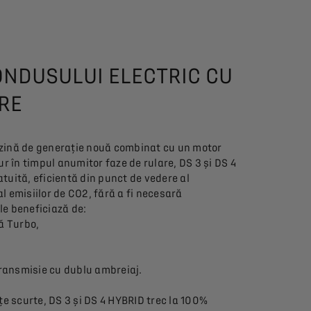
ONDUSULUI ELECTRIC CU
RE
zină de generație nouă combinat cu un motor
ur în timpul anumitor faze de rulare, DS 3 și DS 4
tuită, eficientă din punct de vedere al
l emisiilor de CO2, fără a fi necesară
le beneficiază de:
ă Turbo,
transmisie cu dublu ambreiaj.
țe scurte, DS 3 și DS 4 HYBRID trec la 100%