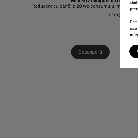
Noul SUV compact cu design c
căută
Reducere cu până la 20% a consumului mediu de 
pentr
în oraș
În medie
Dacă 
acces
mele)
Descoperă
Soli