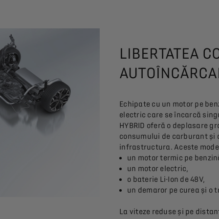
LIBERTATEA C
AUTOÎNCĂRCA
Echipate cu un motor pe ben
electric care se încarcă sing
HYBRID oferă o deplasare gra
consumului de carburant și a
infrastructura. Aceste mode
un motor termic pe benzin
un motor electric,
o baterie Li-Ion de 48V,
un demaror pe curea și o 
La viteze reduse și pe distan