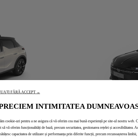
UAȚI FĂRĂ ACCEPT →
PRECIEM INTIMITATEA DUMNEAVOA
zăm cookie-uri pentru a ne asigura că vă oferim cea mai bună experiență pe site-ul nostru web. 
t să vă oferim funcționalități de bază, precum securitatea, gestionarea rețelei și accesibilitatea. A
ătățesc capacitatea de utilizare și performanța prin diferite funcții, precum recunoașterea limbii, 