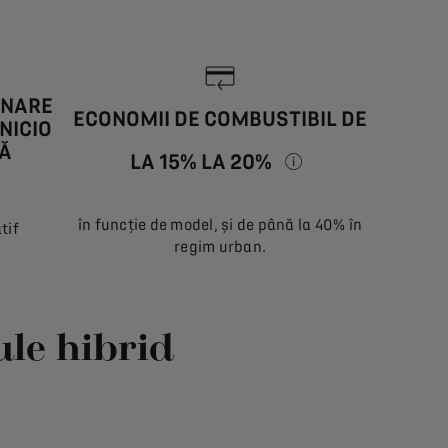
ÂNARE
ECONOMII DE COMBUSTIBIL DE
NICIO
Ă
LA 15% LA 20%
ÎN MEDIE, COMPA
în funcție de model, și de până la 40% în
tif
ia în funcție de starea de încărcare a bateriei, stilul de condus 
regim urban.
le hibrid