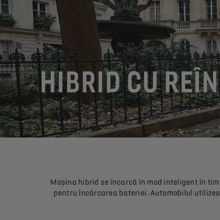
HIBRID CU RE
Mașina hibrid se încarcă în mod inteligent în timp
pentru încărcarea bateriei. Automobilul utilizeaz