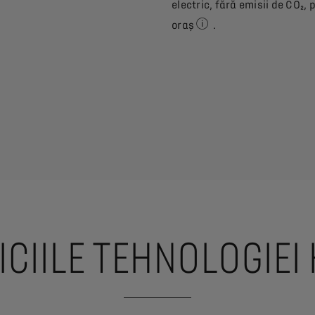
electric, fără emisii de CO₂
oraș
.
Timpul de rulare electric
ICIILE TEHNOLOGIEI 