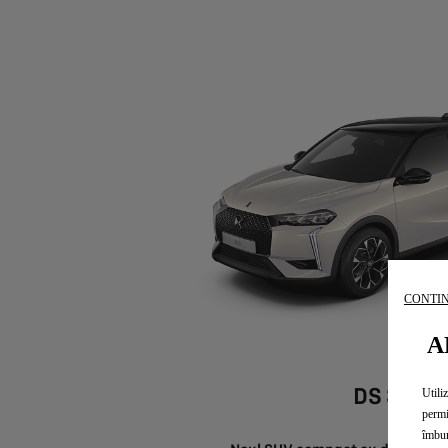
CONTIN
A
DS 3
Utili
permi
îmbun