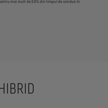
, pentru mai mult de 50% din timpul de condus în
ă poate varia în funcție de starea de încărcare a bateriei, stilu
HIBRID