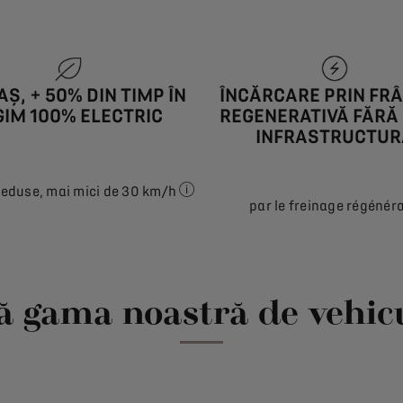
AȘ, + 50% DIN TIMP ÎN
ÎNCĂRCARE PRIN FR
GIM 100% ELECTRIC
REGENERATIVĂ FĂRĂ 
INFRASTRUCTUR
 reduse, mai mici de 30 km/h
par le freinage régénéra
Timpul de rulare electrică poate var
ă gama noastră de vehicu