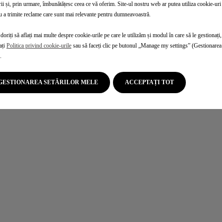
ontemporan
Noua generaț
rii și, prin urmare, îmbunătățesc ceea ce vă oferim. Site-ul nostru web ar putea utiliza cookie-uri 
combustibil sau chiar cu 40%
Reducere cu până la 15% a co
u a trimite reclame care sunt mai relevante pentru dumneavoastră.
, comparativ cu un motor pe benzină. Economia de combustibil poate
doriți să aflați mai multe despre cookie-urile pe care le utilizăm și modul în care să le gestionați,
ați
Politica privind cookie-urile
sau să faceți clic pe butonul „Manage my settings” (Gestionarea 
.
GESTIONAREA SETĂRILOR MELE
ACCEPTAȚI TOT
cită o ofertă
Desco