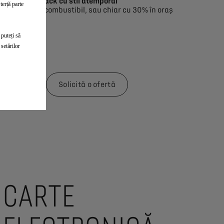
ie de hatchback cu stil atemporal
terță parte
nsumului de combustibil, sau chiar cu 30% în oraș
 varia în funcție de starea de încărcare a bateriei, stilul de con
În medie, comparativ cu un motor pe benzină. Economiile d
 puteți să
setărilor
peră
Solicită o ofertă
CARTE