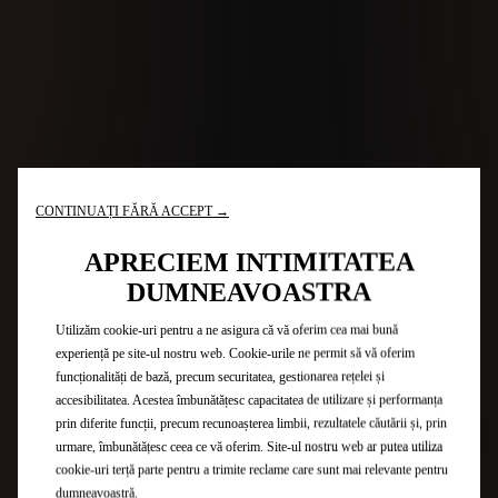
CONTINUAȚI FĂRĂ ACCEPT →
APRECIEM INTIMITATEA
DUMNEAVOASTRA
Utilizăm cookie-uri pentru a ne asigura că vă oferim cea mai bună
experiență pe site-ul nostru web. Cookie-urile ne permit să vă oferim
funcționalități de bază, precum securitatea, gestionarea rețelei și
accesibilitatea. Acestea îmbunătățesc capacitatea de utilizare și performanța
prin diferite funcții, precum recunoașterea limbii, rezultatele căutării și, prin
urmare, îmbunătățesc ceea ce vă oferim. Site-ul nostru web ar putea utiliza
cookie-uri terță parte pentru a trimite reclame care sunt mai relevante pentru
dumneavoastră.