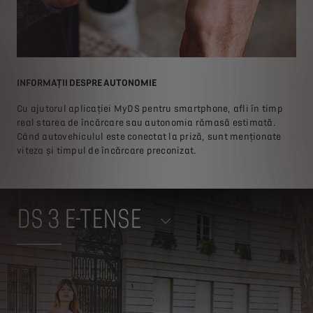
INFORMAŢII DESPRE AUTONOMIE
ÎNC
Cu ajutorul aplicației MyDS pentru smartphone, afli în timp
Cu a
real starea de încărcare sau autonomia rămasă estimată.
apl
Când autovehiculul este conectat la priză, sunt menționate
la 
ă a
viteza și timpul de încărcare preconizat.
reî
DS 3 E-TENSE