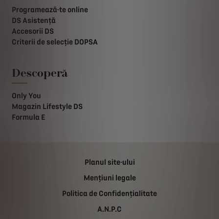
Programează-te online
DS Asistență
Accesorii DS
Criterii de selecție DOPSA
Descoperă
Only You
Magazin Lifestyle DS
Formula E
Planul site-ului
Mențiuni legale
Politica de Confidențialitate
A.N.P.C