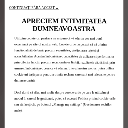
CONTINUAȚI FĂRĂ ACCEPT →
APRECIEM INTIMITATEA
MODURI DE RULARE
FRÂ
DUMNEAVOASTRA
DS 3 E-TENSE oferă trei moduri de rulare care utilizează mai
Dat
Utilizăm cookie-uri pentru a ne asigura că vă oferim cea mai bună
multă sau mai puțină energie din baterie.
mul
experiență pe site-ul nostru web. Cookie-urile ne permit să vă oferim
S.
Modul Eco îți permite să conservi autonomia vehiculului tău
frâ
funcționalități de bază, precum securitatea, gestionarea rețelei și
electric. Unele funcții, cum ar fi temperatura din interior și
ele
accesibilitatea. Acestea îmbunătățesc capacitatea de utilizare și performanța
,
recircularea aerului, sunt ușor modificate pentru a reduce
bat
prin diferite funcții, precum recunoașterea limbii, rezultatele căutării și, prin
consumul de energie.
tim
urmare, îmbunătățesc ceea ce vă oferim. Site-ul nostru web ar putea utiliza
Modul Sport amplifică plăcerea de a conduce. Când este
pân
cookie-uri terță parte pentru a trimite reclame care sunt mai relevante pentru
activat, acesta permite ca DS 3 E-TENSE să livreze putere și
o s
dumneavoastră.
cuplu maxim pentru o experiență palpitantă.
Modul Normal controlează diverși parametri ai mașinii astfel
Dacă doriți să aflați mai multe despre cookie-urile pe care le utilizăm și
încât să asigure un confort maxim în fiecare călătorie.
modul în care să le gestionați, puteți să accesați
Politica privind cookie-urile
sau să faceți clic pe butonul „Manage my settings” (Gestionarea setărilor
mele).
CALCULEAZĂ AUTONOMIA