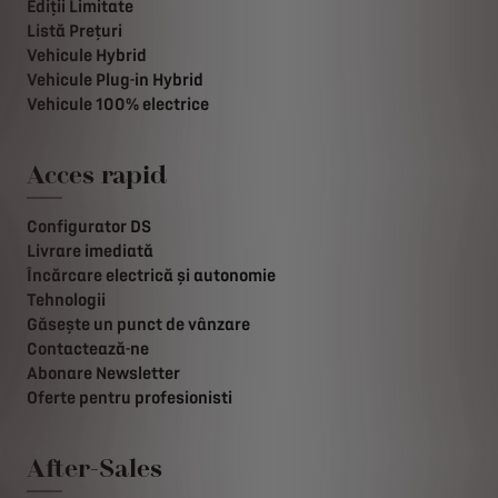
Ediții Limitate
Listă Prețuri
Vehicule Hybrid
Vehicule Plug-in Hybrid
Vehicule 100% electrice
Acces rapid
Configurator DS
Livrare imediată
Încărcare electrică și autonomie
Tehnologii
Găsește un punct de vânzare
Contactează-ne
Abonare Newsletter
Oferte pentru profesionisti
After-Sales