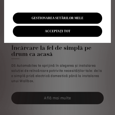
Reglează setările de mai jos pentru a vedea autonomia
ta reală
GESTIONAREA SETĂRILOR MELE
ACCEPTAȚI TOT
Încărcare la fel de simplă pe
drum ca acasă
DS Automobiles te sprijină în alegerea și instalarea
soluției de reîncărcare potrivite necesităților tale: de la
o simplă priză electrică domestică până la instalarea
unui Wallbox.
Află mai multe