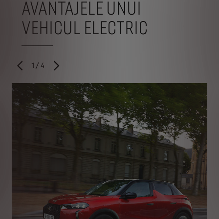
AVANTAJELE UNUI
VEHICUL ELECTRIC
1
/
4
ANTERIOR
URMĂTORUL