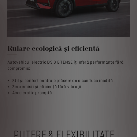
re
Rulare ecologică şi eficientă
Fă
ă
Autovehicul electric DS 3 E-TENSE îți oferă performanțe fără
Con
compromis:
de 
veh
Stil și confort pentru o plăcere de a conduce inedită
Zero emisii și eficiență fără vibrații
Accelerație promptă
PUTERE & FLEXIBILITATE