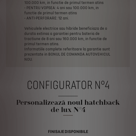
100.000
km,
in
functie
de
primul
termen
atins
•
PENTRU
VOPSEA:
4
ani
sau
100.000
km,
in
functie
de
primul
termen
atins
•
ANTI-PERFORARE:
12
ani.
Vehiculele
electrice
sau
hibride
beneficiaza
de
o
durata
extinsa
a
garantiei
pentru
bateria
de
tractiune
de
8
ani
sau
160.000
km,
in
functie
de
primul
termen
atins.
Informatiile
complete
referitoare
la
garantie
sunt
prezentate
in
BONUL
DE
COMANDA
AUTOVEHICUL
NOU.
CONFIGURATOR N°4
Personalizează noul hatchback
de lux N°4
FINISAJE DISPONIBILE