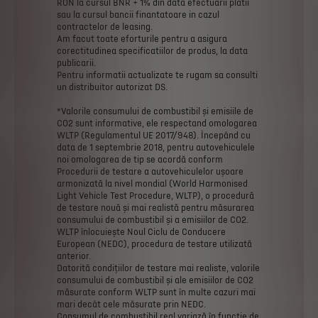
RON
la
cursul
BNR
+
1%
din
data
efectuarii
platii
sau
la
cursul
bancii
finantatoare
in
cazul
contractelor
de
leasing.
Am
facut
toate
eforturile
pentru
a
asigura
corectitudinea
specificatiilor
de
produs,
la
data
publicarii.
Pentru
informatii
actualizate
te
rugam
sa
consulti
un
distribuitor
autorizat
DS.
*Valorile
consumului
de
combustibil
și
emisiile
de
CO2
sunt
informative,
ele
respectand
omologarea
WLTP
(Regulamentul
UE
2017/948).
Începând
cu
data
de
1
septembrie
2018,
pentru
autovehiculele
noi
omologarea
de
tip
se
acordă
conform
Procedurii
de
testare
a
autovehiculelor
ușoare
armonizată
la
nivel
mondial
(World
Harmonised
Light
Vehicle
Test
Procedure,
WLTP),
o
procedură
de
testare
nouă
și
mai
realistă
pentru
măsurarea
consumului
de
combustibil
și
a
emisiilor
de
CO2.
WLTP
înlocuiește
Noul
Ciclu
de
Conducere
European
(NEDC),
procedura
de
testare
utilizată
anterior.
Datorită
condițiilor
de
testare
mai
realiste,
valorile
consumului
de
combustibil
și
ale
emisiilor
de
CO2
măsurate
conform
WLTP
sunt
în
multe
cazuri
mai
mari
decât
cele
măsurate
prin
NEDC.
Consumul
de
combustibil
real
variază
în
funcție
de