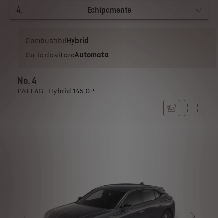
4
.
Echipamente
Combustibil
Hybrid
Cutie de viteze
Automata
No. 4
PALLAS • Hybrid 145 CP