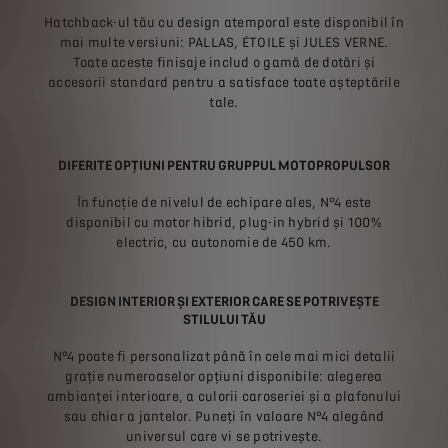
Hatchback-ul tău cu design atemporal este disponibil în
mai multe versiuni: PALLAS, ÉTOILE și JULES VERNE.
Toate aceste finisaje includ o gamă de dotări și
accesorii standard pentru a satisface toate așteptările
tale.
DIFERITE OPȚIUNI PENTRU GRUPPUL MOTOPROPULSOR
În funcție de nivelul de echipare ales, N°4 este
disponibil cu motor hibrid, plug-in hybrid și 100%
electric, cu autonomie de 450 km.
DESIGN INTERIOR ȘI EXTERIOR CARE SE POTRIVEȘTE
STILULUI TĂU
N°4 poate fi personalizat până în cele mai mici detalii
grație numeroaselor opțiuni disponibile: alegerea
ambianței interioare, a culorii caroseriei și a plafonului
sau chiar a jantelor. Puneți în valoare N°4 alegând
universul care vi se potrivește.