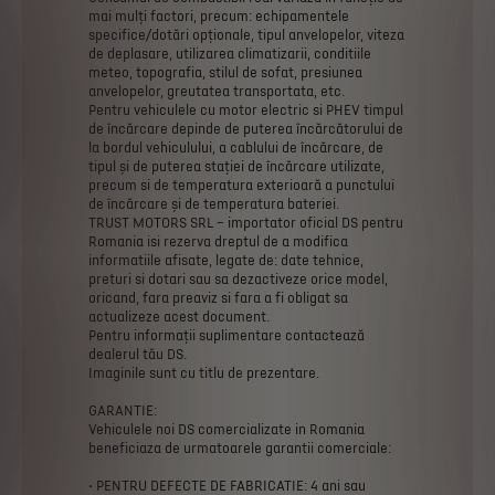
mai
mulți
factori,
precum:
echipamentele
specifice/dotări
opționale,
tipul
anvelopelor,
viteza
de
deplasare,
utilizarea
climatizarii,
conditiile
meteo,
topografia,
stilul
de
sofat,
presiunea
anvelopelor,
greutatea
transportata,
etc.
Pentru
vehiculele
cu
motor
electric
si
PHEV
timpul
de
încărcare
depinde
de
puterea
încărcătorului
de
la
bordul
vehiculului,
a
cablului
de
încărcare,
de
tipul
și
de
puterea
stației
de
încărcare
utilizate,
precum
si
de
temperatura
exterioară
a
punctului
de
încărcare
și
de
temperatura
bateriei.
TRUST
MOTORS
SRL
–
importator
oficial
DS
pentru
Romania
isi
rezerva
dreptul
de
a
modifica
informatiile
afisate,
legate
de:
date
tehnice,
preturi
si
dotari
sau
sa
dezactiveze
orice
model,
oricand,
fara
preaviz
si
fara
a
fi
obligat
sa
actualizeze
acest
document.
Pentru
informații
suplimentare
contactează
dealerul
tău
DS.
Imaginile
sunt
cu
titlu
de
prezentare.
GARANTIE:
Vehiculele
noi
DS
comercializate
in
Romania
beneficiaza
de
urmatoarele
garantii
comerciale:
•
PENTRU
DEFECTE
DE
FABRICATIE:
4
ani
sau