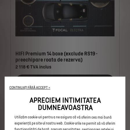
HIFI Premium 14 boxe (exclude RS19 -
preechipare roata de rezerva)
2 118 € TVA inclus
Adauga
CONTINUAȚI FĂRĂ ACCEPT →
APRECIEM INTIMITATEA
DUMNEAVOASTRA
Utilizăm cookie-uri pentru a ne asigura că vă oferim cea mai bună
experiență pe site-ul nostru web. Cookie-urile ne permit să vă oferim
funcționalități de bază, precum securitatea, gestionarea rețelei și