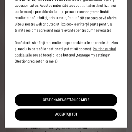
accesibilitatea. Acestea îmbunătățesc capacitatea de utilizare și
performanța prin diferite funcții, precum recunoașterea limbii,
rezultatele căutării și, prin urmare, îmbunătățesc ceea ce vă oferim.
Site-ul nostru web ar putea utiliza cookie-uri terță parte pentru a
trimite reclame care sunt mai relevante pentru dumneavoastră.
Dacă doriți să aflați mai multe despre cookie-urile pe care le utilizăm
și modul în care să le gestionați, puteți să accesați
Politica privind
Carlig de remorcare
cookie-urile
sau să faceți clic pe butonul „Manage my settings”
711 € TVA inclus
(Gestionarea setărilor mele).
Adauga
ELEMENTE DESIGN
GESTIONAREA SETĂRILOR MELE
Informatii legale
ACCEPTAȚI TOT
Preturile
afisate
au
caracter
informativ
si
sunt
exprimate
in
EURO
(€).
Preturile
se
vor
calcula
in