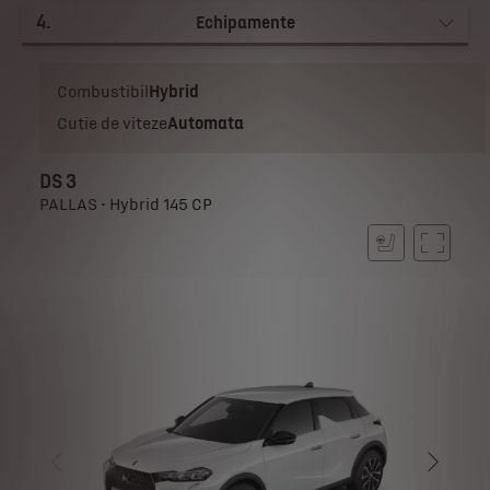
4
.
Echipamente
Combustibil
Hybrid
Cutie de viteze
Automata
DS 3
PALLAS • Hybrid 145 CP