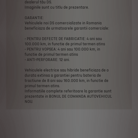
dealerul
tău
DS.
Imaginile
sunt
cu
titlu
de
prezentare.
GARANTIE:
Vehiculele
noi
DS
comercializate
in
Romania
beneficiaza
de
urmatoarele
garantii
comerciale:
•
PENTRU
DEFECTE
DE
FABRICATIE:
4
ani
sau
100.000
km,
in
functie
de
primul
termen
atins
•
PENTRU
VOPSEA:
4
ani
sau
100.000
km,
in
functie
de
primul
termen
atins
•
ANTI-PERFORARE:
12
ani.
Vehiculele
electrice
sau
hibride
beneficiaza
de
o
durata
extinsa
a
garantiei
pentru
bateria
de
tractiune
de
8
ani
sau
160.000
km,
in
functie
de
primul
termen
atins.
Informatiile
complete
referitoare
la
garantie
sunt
prezentate
in
BONUL
DE
COMANDA
AUTOVEHICUL
NOU.