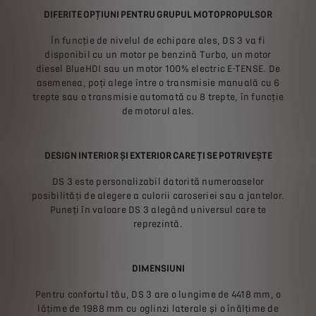
DIFERITE OPȚIUNI PENTRU GRUPUL MOTOPROPULSOR
În funcție de nivelul de echipare ales, DS 3 va fi
disponibil cu un motor pe benzină Turbo, un motor
diesel BlueHDI sau un motor 100% electric E-TENSE. De
asemenea, poți alege între o transmisie manuală cu 6
trepte sau o transmisie automată cu 8 trepte, în funcție
de motorul ales.
DESIGN INTERIOR ȘI EXTERIOR CARE ȚI SE POTRIVEȘTE
DS 3 este personalizabil datorită numeroaselor
posibilități de alegere a culorii caroseriei sau a jantelor.
Puneți în valoare DS 3 alegând universul care te
reprezintă.
DIMENSIUNI
Pentru confortul tău, DS 3 are o lungime de 4418 mm, o
lățime de 1988 mm cu oglinzi laterale și o înălțime de