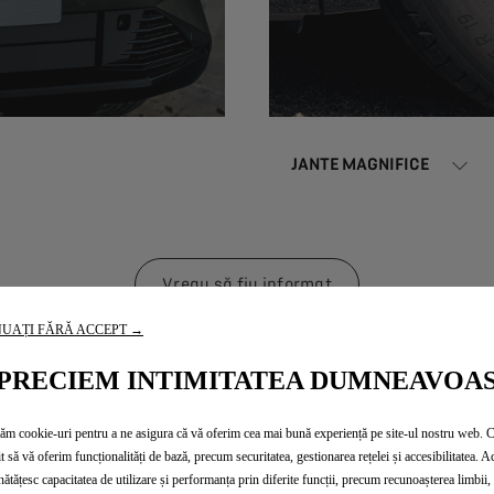
JANTE MAGNIFICE
Vreau să fiu informat
UAȚI FĂRĂ ACCEPT →
PRECIEM INTIMITATEA DUMNEAVOA
zăm cookie-uri pentru a ne asigura că vă oferim cea mai bună experiență pe site-ul nostru web. 
t să vă oferim funcționalități de bază, precum securitatea, gestionarea rețelei și accesibilitatea. A
ătățesc capacitatea de utilizare și performanța prin diferite funcții, precum recunoașterea limbii, 