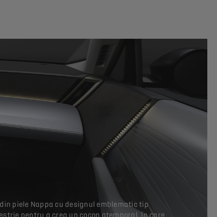
le din piele Nappa cu designul emblematic tip
ăiestrie pentru a crea un cocon atemporal, în care