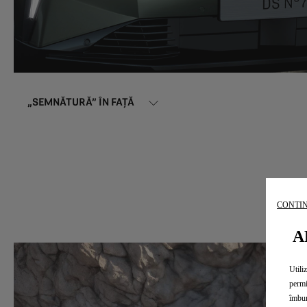
„SEMNĂTURĂ” ÎN FAȚĂ
CONTIN
A
Utili
permi
îmbun