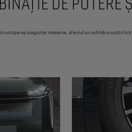
BINAȚIE DE PUTERE 
ntruchiparea eleganței moderne, oferind un echilibru subtil înt