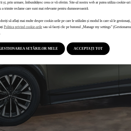
rii și, prin urmare, îmbunătățesc ceea ce vă oferim. Site-ul nostru web ar putea utiliza cookie-uri 
u a trimite reclame care sunt mai relevante pentru dumneavoastră.
doriți să aflați mai multe despre cookie-urile pe care le utilizăm și modul în care să le gestionați,
ați
Politica privind cookie-urile
sau să faceți clic pe butonul „Manage my settings” (Gestionarea 
.
GESTIONAREA SETĂRILOR MELE
ACCEPTAȚI TOT