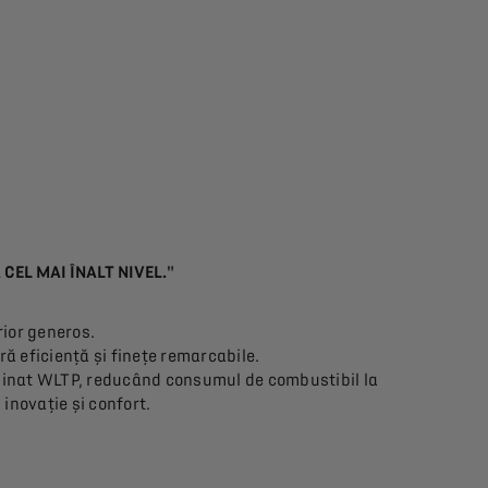
CEL MAI ÎNALT NIVEL."
erior generos.
ră eficiență și finețe remarcabile.
mbinat WLTP, reducând consumul de combustibil la
inovație și confort.