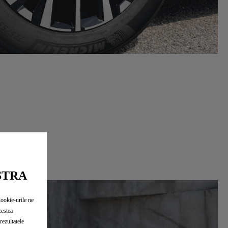
STRA
Cookie-urile ne
cestea
rezultatele