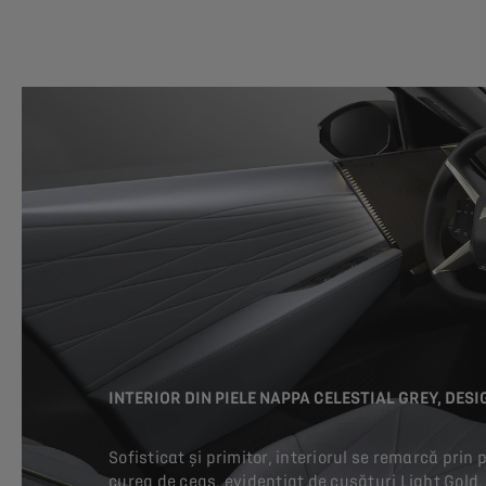
INTERIOR DIN PIELE NAPPA CELESTIAL GREY, DES
Sofisticat și primitor, interiorul se remarcă prin
curea de ceas, evidențiat de cusături Light Gold, 