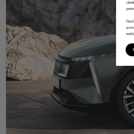
căută
pentr
Dacă 
acces
mele)