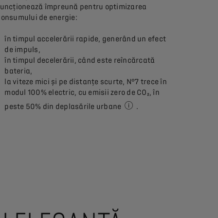
funcționează împreună pentru optimizarea
consumului de energie:
în timpul accelerării rapide, generând un efect
de impuls,
în timpul decelerării, când este reîncărcată
bateria,
la viteze mici și pe distanțe scurte, N°7 trece în
modul 100% electric, cu emisii zero de CO₂, în
peste 50% din deplasările urbane
.
Timpul de condus electric po