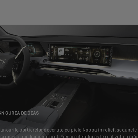
IGN CUREA DE CEAS
 panourile portierelor decorate cu piele Nappa în relief, scaune
și inserții din lemn natural. Fiecare detaliu este realizat cu m