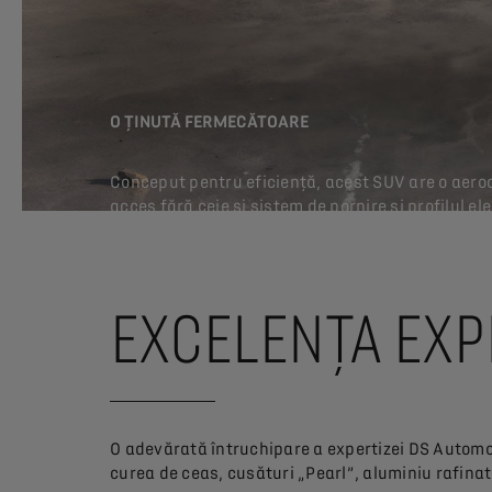
O ȚINUTĂ FERMECĂTOARE
Conceput pentru eficiență, acest SUV are o aerod
acces fără ceie și sistem de pornire și profilul 
EXCELENȚA EXP
O adevărată întruchipare a expertizei DS Automob
curea de ceas, cusături „Pearl”, aluminiu rafinat ș