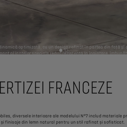
inamică optimizată, cu un design rafinat în partea din față și 
elegant al jantelor speciale reduc rezistența la înaintare, îmbu
ERTIZEI FRANCEZE
iles, diversele interioare ale modelului N°7 includ materiale 
i finisaje din lemn natural pentru un stil rafinat și sofisticat.