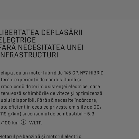
LIBERTATEA DEPLASĂRII
ELECTRICE
FĂRĂ NECESITATEA UNEI
INFRASTRUCTURI
Echipat cu un motor hibrid de 145 CP, N°7 HIBRID
oferă o experiență de condus fluidă și
armonioasă datorită asistenței electrice, care
atenuează schimbările de viteze și optimizează
cuplul disponibil. Fără să necesite încărcare,
este eficient în ceea ce privește emisiile de CO₂
(119 g/km) și consumul de combustibil – 5,3
L/100 km
WLTP.
În medie, comparativ cu un motor pe benzină. Economiile
Motorul pe benzină și motorul electric