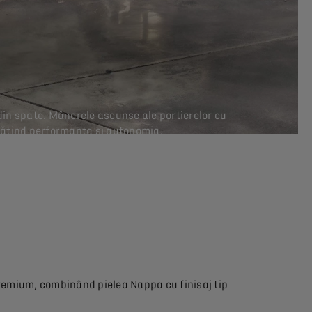
din spate. Mânerele ascunse ale portierelor cu
nătățind performanța și autonomia.
premium, combinând pielea Nappa cu finisaj tip