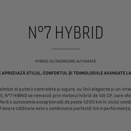
N°7 HYBRID
HYBRID CU ÎNCĂRCARE AUTOMATĂ
E APRECIAZĂ STILUL, CONFORTUL ȘI TEHNOLOGIILE AVANSATE LA 
imbol al puterii controlate și sigure, cu linii elegante și un int
 E, N°7 HIBRID se remarcă prin motorul hibrid de 145 CP, care ofe
 oferă o autonomie excepțională de peste 1.000 km în ciclul co
Fiecare călătorie este o combinație perfectă între performanțe, 