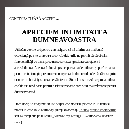
N°7 E-TENSE
CONTINUAȚI FĂRĂ ACCEPT →
APRECIEM INTIMITATEA
N°7 HYBRID
DUMNEAVOASTRA
Utilizăm cookie-uri pentru a ne asigura că vă oferim cea mai bună
experiență pe site-ul nostru web. Cookie-urile ne permit să vă oferim
funcționalități de bază, precum securitatea, gestionarea rețelei și
accesibilitatea. Acestea îmbunătățesc capacitatea de utilizare și performanța
prin diferite funcții, precum recunoașterea limbii, rezultatele căutării și, prin
urmare, îmbunătățesc ceea ce vă oferim. Site-ul nostru web ar putea utiliza
Gama DS
cookie-uri terță parte pentru a trimite reclame care sunt mai relevante pentru
dumneavoastră.
SUV
Hatchback-uri
Dacă doriți să aflați mai multe despre cookie-urile pe care le utilizăm și
Ediții Limitate
modul în care să le gestionați, puteți să accesați
Politica privind cookie-urile
Listă Prețuri
sau să faceți clic pe butonul „Manage my settings” (Gestionarea setărilor
Vehicule Hybrid
mele).
Vehicule Plug-in Hybrid