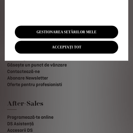
Vehicule 100% electrice
Acces rapid
GESTIONAREA SETĂRILOR MELE
Configurator DS
Livrare imediată
ACCEPTAȚI TOT
Încărcare electrică și autonomie
Tehnologii
Găsește un punct de vânzare
Contactează-ne
Abonare Newsletter
Oferte pentru profesionisti
After-Sales
Programează-te online
DS Asistență
Accesorii DS