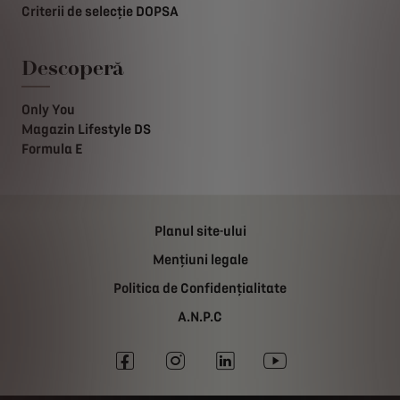
Criterii de selecție DOPSA
Descoperă
Only You
Magazin Lifestyle DS
Formula E
Planul site-ului
Mențiuni legale
Politica de Confidențialitate
A.N.P.C