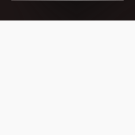
DS 7
Commandez
ATHLÉTIQUE &
MAJESTUEUSE
Nouvelle DS 7 E-TENSE 4x4 360