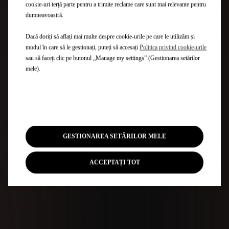
cookie-uri terță parte pentru a trimite reclame care sunt mai relevante pentru
dumneavoastră.
Dacă doriți să aflați mai multe despre cookie-urile pe care le utilizăm și
modul în care să le gestionați, puteți să accesați
Politica privind cookie-urile
sau să faceți clic pe butonul „Manage my settings” (Gestionarea setărilor
mele).
GESTIONAREA SETĂRILOR MELE
ACCEPTAȚI TOT