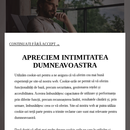
CONTINUAȚI FĂRĂ ACCEPT →
APRECIEM INTIMITATEA
DUMNEAVOASTRA
Contrats de
service
Utilizăm cookie-uri pentru a ne asigura că vă oferim cea mai bună
experiență pe site-ul nostru web. Cookie-urile ne permit să vă oferim
Gagnez en sérénité avec nos offres d'entretien et d'assistance
funcționalități de bază, precum securitatea, gestionarea rețelei și
accesibilitatea. Acestea îmbunătățesc capacitatea de utilizare și performanța
prin diferite funcții, precum recunoașterea limbii, rezultatele căutării și, prin
urmare, îmbunătățesc ceea ce vă oferim. Site-ul nostru web ar putea utiliza
En savoir plus
cookie-uri terță parte pentru a trimite reclame care sunt mai relevante pentru
dumneavoastră.
Dacă doriți să aflați mai multe despre cookie-urile pe care le utilizăm și