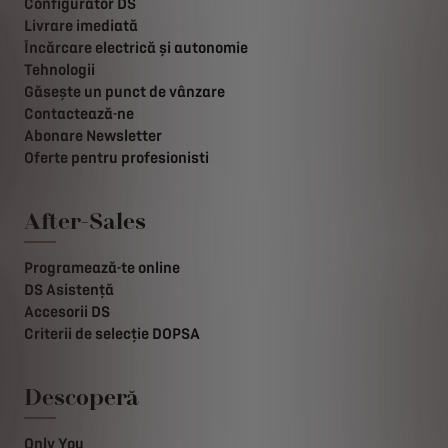
Configurator DS
Livrare imediată
Încărcare electrică și autonomie
Tehnologii
Găsește un punct de vânzare
Contactează-ne
Abonare Newsletter
Oferte pentru profesionisti
After-Sales
Programează-te online
DS Asistență
Accesorii DS
Criterii de selecție DOPSA
Descoperă
Only You