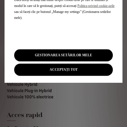
modul în care să le gestionați, puteți să accesați
Politica privind cookie-urile
Solicită un test
sau să faceți clic pe butonul „Manage my settings” (Gestionarea setărilor
...
Configurează
drive
mele).
Gama DS
GESTIONAREA SETĂRILOR MELE
SUV
Hatchback-uri
ACCEPTAȚI TOT
Ediții Limitate
Listă Prețuri
Vehicule Hybrid
Vehicule Plug-in Hybrid
Vehicule 100% electrice
Acces rapid