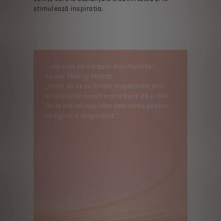
stimulează inspirația.
„Am vrut să mergem mai departe”,
spune Thierry Metroz.
„Vrem să ne cultivăm moștenirea prin
simbolurile noastre care sunt DS și SM.
De la ele ne inspirăm dedicarea pentru
designul avangardist."