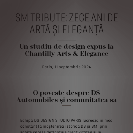
SM TRIBUTE: ZECE ANI DE
ARTĂ ȘI ELEGANȚĂ
Un studiu de design expus la
Chantilly Arts & Elegance
Paris, 11 septembrie 2024
O poveste despre DS
Automobiles și comunitatea sa
Echipa DS DESIGN STUDIO PARIS lucrează în mod
constant la moștenirea istorică DS și SM, prin
schițe care le dezlănțuie creativitatea și le