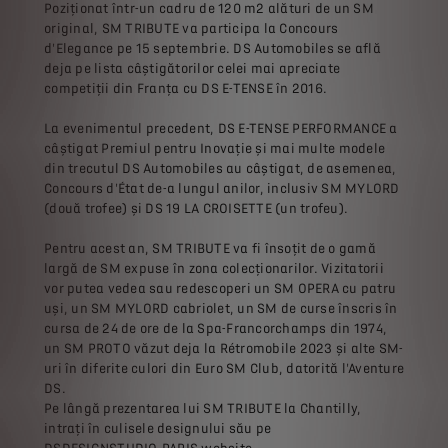
Poziționat într-un cadru de 120 m2 alături de un SM
original, SM TRIBUTE va participa la Concours
d'Elegance pe 15 septembrie. DS Automobiles se află
deja pe lista câștigătorilor celei mai apreciate
competiții din Franța cu DS E-TENSE în 2016.
La evenimentul precedent, DS E-TENSE PERFORMANCE a
câștigat Premiul pentru Inovație și mai multe modele
din trecutul DS Automobiles au câștigat, de asemenea,
Concours d'État de-a lungul anilor, inclusiv SM MYLORD
(două trofee) și DS 19 LA CROISETTE (un trofeu).
Pentru acest an, SM TRIBUTE va fi însoțit de o gamă
largă de SM expuse în zona colecționarilor. Vizitatorii
vor putea vedea sau redescoperi un SM OPERA cu patru
uși, un SM MYLORD cabriolet, un SM de curse înscris în
cursa de 24 de ore de la Spa-Francorchamps din 1974,
un SM PROTO văzut deja la Rétromobile 2023 și alte SM-
uri în diferite culori din Euro SM Club, datorită l'Aventure
DS.
Pe lângă prezentarea lui SM TRIBUTE la Chantilly,
intrați în culisele designului său pe