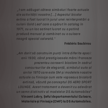
„I-am adăugat câteva simboluri foarte actuale
ale activității noastre [...] Aspectul bicolor
extins a fost lucrat în jurul unei reinterpretări a
culorii Gold Leaf care a apărut în catalog în
1971, cu un lac satinat lucrat cu o patină
produsă manual și combinat cu o culoare
neagră special colorată."
Frédéric Soubirou
„Am dorit să construim punți între diferite epoci:
anii 1930, când prestigioasele mărci franceze
prezentau caroserii bicolore în cadrul
concursurilor de eleganță, simbolul auto al
anilor 1970 care este SM și modelele noastre
actuale cu finisaje cum este vopseaua bicoloră
extinsă, văzută pe conceptul DS AERO SPORT
LOUNGE. Acest tratament a devenit cu adevărat
un semn distinctiv al modelelor DS Automobiles”
Vincent Lobry, Șeful departamentului Culoare,
Materiale și Finisaje (CMF) la DS Automobiles.