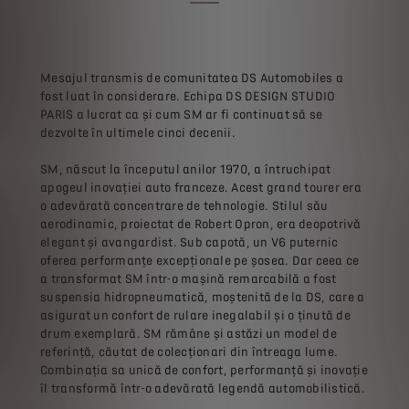
Mesajul transmis de comunitatea DS Automobiles a
fost luat în considerare. Echipa DS DESIGN STUDIO
PARIS a lucrat ca și cum SM ar fi continuat să se
dezvolte în ultimele cinci decenii.
SM, născut la începutul anilor 1970, a întruchipat
apogeul inovației auto franceze. Acest grand tourer era
o adevărată concentrare de tehnologie. Stilul său
aerodinamic, proiectat de Robert Opron, era deopotrivă
elegant și avangardist. Sub capotă, un V6 puternic
oferea performanțe excepționale pe șosea. Dar ceea ce
a transformat SM într-o mașină remarcabilă a fost
suspensia hidropneumatică, moștenită de la DS, care a
asigurat un confort de rulare inegalabil și o ținută de
drum exemplară. SM rămâne și astăzi un model de
referință, căutat de colecționari din întreaga lume.
Combinația sa unică de confort, performanță și inovație
îl transformă într-o adevărată legendă automobilistică.