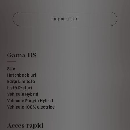
Înapoi la știri
Gama DS
SUV
Hatchback-uri
Ediții Limitate
Listă Prețuri
Vehicule Hybrid
Vehicule Plug-in Hybrid
Vehicule 100% electrice
Acces rapid