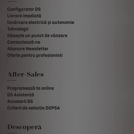
Configurator DS
Livrare imediată
Încărcare electrică și autonomie
Tehnologii
Găsește un punct de vânzare
Contactează-ne
Abonare Newsletter
Oferte pentru profesionisti
After-Sales
Programează-te online
DS Asistență
Accesorii DS
Criterii de selecție DOPSA
Descoperă