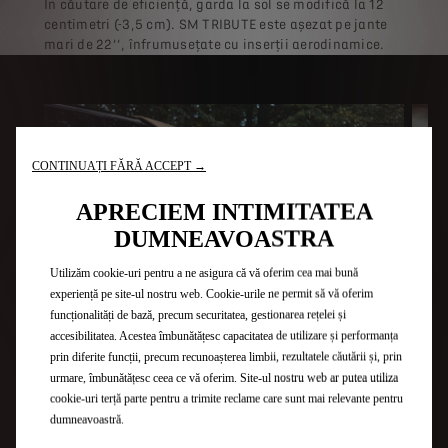
În căutare de eficiență, garda la sol se modifică la 12
centimetri (-3,5 cm). SM TRIBUTE este așezat pe jante
mari de 22’’, înfrumusețate cu inserții aerodinamice.
CONTINUAȚI FĂRĂ ACCEPT →
APRECIEM INTIMITATEA
DUMNEAVOASTRA
Utilizăm cookie-uri pentru a ne asigura că vă oferim cea mai bună
experiență pe site-ul nostru web. Cookie-urile ne permit să vă oferim
funcționalități de bază, precum securitatea, gestionarea rețelei și
accesibilitatea. Acestea îmbunătățesc capacitatea de utilizare și performanța
prin diferite funcții, precum recunoașterea limbii, rezultatele căutării și, prin
urmare, îmbunătățesc ceea ce vă oferim. Site-ul nostru web ar putea utiliza
cookie-uri terță parte pentru a trimite reclame care sunt mai relevante pentru
dumneavoastră.