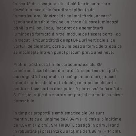
înlocuită de o secțiune din sticlă foarte mare care
dezvăluia modulele farurilor și plăcuța de
înmatriculare. Cincizeci de ani mai târziu, această
secțiune din sticlă devine un ecran 3D care luminează
până la mijlocul său, încadrat de o semnătură
luminoasă formată din trei module pe fiecare parte - ca
în trecut - îmbunătățită de opt DRL-uri verticale și cu
vârfuri de diamant, care au la bază o formă de triadă ce
se întâlnește într-un punct precum prova unei nave.
Profilul păstrează liniile caracteristice ale SM,
urmărind fluxul de aer din față către partea din spate,
mai îngustă. În spatele a două geamuri mari, panoul
lateral spate este tăiat în două și merge mai departe
pentru a face partea din spate să plutească în formă de
S. Firește, roțile din spate sunt parțial carenate cu piese
detașabile.
În timp ce proporțiile emblematice ale SM sunt
menținute cu o lungime de 4,94 m (+ 3 cm) și o înălțime
de 1,34 m (+ 2 cm), SM TRIBUTE câștigă în primul rând
în robustețe și prezență cu o lățime de 1,98 m (+ 14 cm).