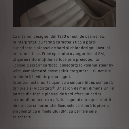
La interior, designul din 1970 a fost, de asemenea,
reinterpretat, cu forma caracteristică a părții
superioare a planșei de bord și chiar designul oval al
instrumentelor. Fidel spiritului avangardist al SM,
afișarea informațiilor se face prin proiecție, iar
„consola ecran” curbată, conectată la volanul steer-by-
wire, completează acest spirit drag mărcii. Sunetul și
luminile îi învăluie pe pasageri.
Interiorul este foarte ușor, cu o culoare fildeș compusă
din piele și Alcantara®. Un ecran de mari dimensiuni în
partea din față a planșei de bord oferă un cadru
extraordinar pentru a găzdui o gamă aproape infinită
de finisaje și materiale! Scaunele continuă tapițeria
emblematică a modelului SM, cu pernele sale
orizontale.