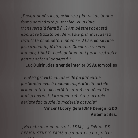
„Designul părții superioare a planșei de bord a
fost o semnătură puternică, cu o linie
transversală fermă [...] Am păstrat această
abordare bazată pe identitate prin includerea
rezultatelor cercetării noastre. Afișarea se face
prin proiecție, fără ecran. Decorul este mai
imersiv, fiind în același timp mai puțin restrictiv
pentru șofer și pasageri.”
Luc Quirin, designer de interior DS Automobiles
„Pielea gravată cu laser de pe panourile
portierelor evocă modele inspirate din artele
ornamentale. Această tendință s-a născut în
anii concursului de eleganță. Ornamentele
perlate fac aluzie la modelele actuale”
Vincent Lobry, Șeful CMF Design la DS
Automobiles.
„Nu este doar un portret al SM [...] Echipa DS
DESIGN STUDIO PARIS s-a distrat cu un proiect