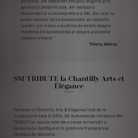
ambițios. Am respectat designul original prin
spiritul și detaliile sale. Am realizat o
transcriere și o reinterpretare a SM. Dar cum nu
avem obiceiul să ne deconectăm de celelalte
lucrări, am inclus o mulțime de detalii despre
modelele DS Automobiles și despre proiectele
noastre viitoare.”
Thierry Metroz
SM TRIBUTE la Chantilly Arts et
Élégance
Partener al Chantilly Arts & Elegance încă de la
începuturile sale în 2014, DS Automobiles introduce SM
TRIBUTE cu ocazia celei de-a zecea aniversări a
concursului desfășurat în grădinile franceze ale
Château de Chantilly.