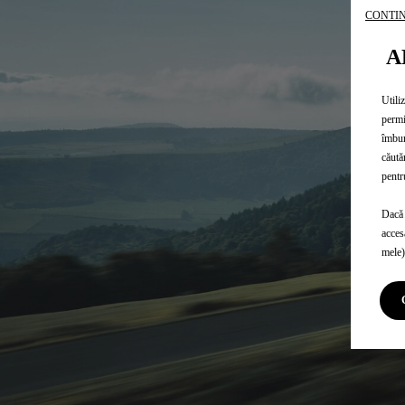
CONTIN
A
Utili
permi
îmbun
căută
pentr
Dacă 
acces
mele)