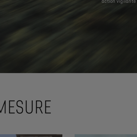
action vigilante
-MESURE