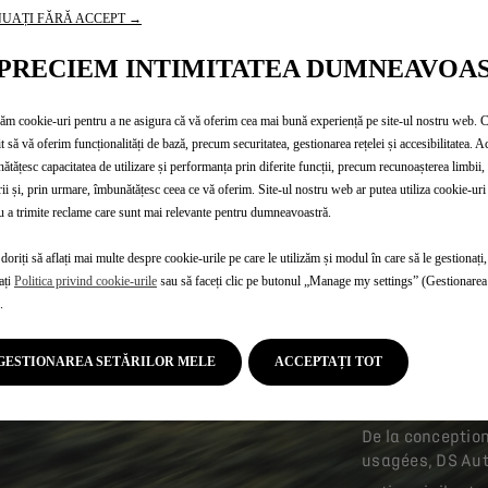
UAȚI FĂRĂ ACCEPT →
PRECIEM INTIMITATEA DUMNEAVOA
zăm cookie-uri pentru a ne asigura că vă oferim cea mai bună experiență pe site-ul nostru web. 
t să vă oferim funcționalități de bază, precum securitatea, gestionarea rețelei și accesibilitatea. A
ătățesc capacitatea de utilizare și performanța prin diferite funcții, precum recunoașterea limbii, 
DS A
rii și, prin urmare, îmbunătățesc ceea ce vă oferim. Site-ul nostru web ar putea utiliza cookie-uri 
u a trimite reclame care sunt mai relevante pentru dumneavoastră.
L’EN
doriți să aflați mai multe despre cookie-urile pe care le utilizăm și modul în care să le gestionați,
ați
Politica privind cookie-urile
sau să faceți clic pe butonul „Manage my settings” (Gestionarea 
.
GESTIONAREA SETĂRILOR MELE
ACCEPTAȚI TOT
Constructeur re
dans le traiteme
De la conceptio
usagées, DS Aut