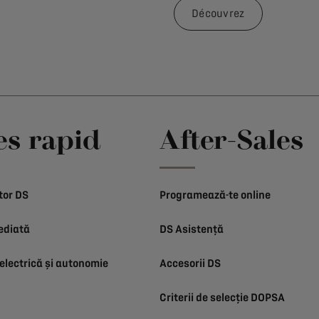
Découvrez
es rapid
After-Sales
tor DS
Programează-te online
ediată
DS Asistență
electrică și autonomie
Accesorii DS
Criterii de selecție DOPSA