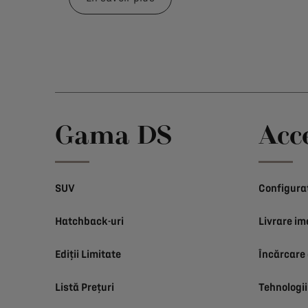
Gama DS
Acc
SUV
Configura
Hatchback-uri
Livrare im
Ediții Limitate
Încărcare 
Listă Prețuri
Tehnologii