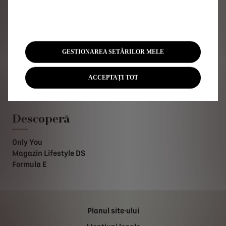
After-Sales
GESTIONAREA SETĂRILOR MELE
Programează-te online
DS Asistență
Accesorii DS
ACCEPTAȚI TOT
Criterii de selecție DOPSA
Descoperă
Only You
Magazin Lifestyle DS
Formula E
Planul site-ului