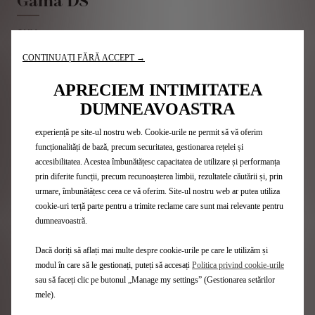
Gama DS
SUV
Hatchback-uri
CONTINUAȚI FĂRĂ ACCEPT →
Ediții Limitate
Listă Prețuri
APRECIEM INTIMITATEA
Vehicule Hybrid
DUMNEAVOASTRA
Vehicule Plug-in Hybrid
Utilizăm cookie-uri pentru a ne asigura că vă oferim cea mai bună
Vehicule 100% electrice
experiență pe site-ul nostru web. Cookie-urile ne permit să vă oferim
funcționalități de bază, precum securitatea, gestionarea rețelei și
accesibilitatea. Acestea îmbunătățesc capacitatea de utilizare și performanța
Acces rapid
prin diferite funcții, precum recunoașterea limbii, rezultatele căutării și, prin
urmare, îmbunătățesc ceea ce vă oferim. Site-ul nostru web ar putea utiliza
Configurator DS
cookie-uri terță parte pentru a trimite reclame care sunt mai relevante pentru
Livrare imediată
dumneavoastră.
Încărcare electrică și autonomie
Tehnologii
Dacă doriți să aflați mai multe despre cookie-urile pe care le utilizăm și
Găsește un punct de vânzare
modul în care să le gestionați, puteți să accesați
Politica privind cookie-urile
sau să faceți clic pe butonul „Manage my settings” (Gestionarea setărilor
Contactează-ne
mele).
Abonare Newsletter
Oferte pentru profesionisti