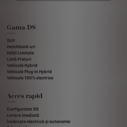
Gama DS
SUV
Hatchback-uri
Ediții Limitate
Listă Prețuri
Vehicule Hybrid
Vehicule Plug-in Hybrid
Vehicule 100% electrice
Acces rapid
Configurator DS
Livrare imediată
Încărcare electrică și autonomie