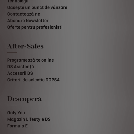
Tehnologii
Găsește un punct de vânzare
Contactează-ne
Abonare Newsletter
Oferte pentru profesionisti
After-Sales
Programează-te online
DS Asistență
Accesorii DS
Criterii de selecție DOPSA
Descoperă
Only You
Magazin Lifestyle DS
Formula E