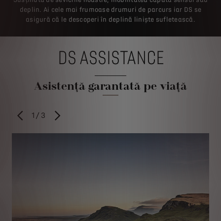
deplin. Ai cele mai frumoase drumuri de parcurs iar DS se
asigură că le descoperi în deplină liniște sufletească.
DS ASSISTANCE
Asistență garantată pe viață
1
/
3
ANTERIOR
URMĂTORUL