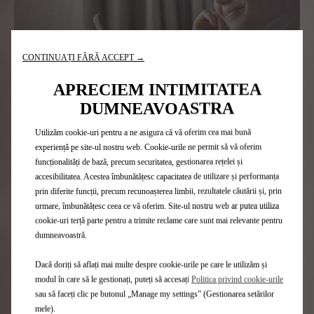
CONTINUAȚI FĂRĂ ACCEPT →
APRECIEM INTIMITATEA
DUMNEAVOASTRA
Utilizăm cookie-uri pentru a ne asigura că vă oferim cea mai bună
experiență pe site-ul nostru web. Cookie-urile ne permit să vă oferim
funcționalități de bază, precum securitatea, gestionarea rețelei și
accesibilitatea. Acestea îmbunătățesc capacitatea de utilizare și performanța
prin diferite funcții, precum recunoașterea limbii, rezultatele căutării și, prin
urmare, îmbunătățesc ceea ce vă oferim. Site-ul nostru web ar putea utiliza
cookie-uri terță parte pentru a trimite reclame care sunt mai relevante pentru
dumneavoastră.
Dacă doriți să aflați mai multe despre cookie-urile pe care le utilizăm și
modul în care să le gestionați, puteți să accesați
Politica privind cookie-urile
sau să faceți clic pe butonul „Manage my settings” (Gestionarea setărilor
mele).