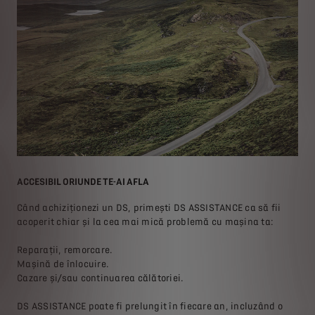
ACCESIBIL ORIUNDE TE-AI AFLA
PRE
Când achiziţionezi un DS, primeşti DS ASSISTANCE ca să fii
au
acoperit chiar și la cea mai mică problemă cu mașina ta:
A
P
Reparații, remorcare.
E
Mașină de înlocuire.
Cazare și/sau continuarea călătoriei.
DS ASSISTANCE poate fi prelungit în fiecare an, incluzând o