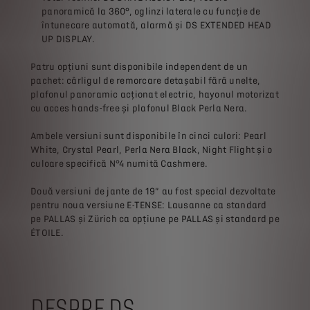
panoramică la 360°, oglinzi laterale cu funcție de
întunecare automată, alarmă și DS EXTENDED HEAD
UP DISPLAY.
Patru opțiuni sunt disponibile independent de un
pachet: cârligul de remorcare detașabil fără unelte,
plafonul panoramic acționat electric, hayonul motorizat
cu acces hands-free și plafonul Black Perla Nera.
Ambele versiuni sunt disponibile în cinci culori: Pearl
White, Crystal Pearl, Perla Nera Black, Night Flight și o
culoare specifică N°4 numită Cashmere.
Două versiuni de jante de 19” au fost special dezvoltate
pentru noua versiune E-TENSE: Lausanne ca standard
pe PALLAS și Zürich ca opțiune pe PALLAS și standard pe
ÉTOILE.
DESPRE DS