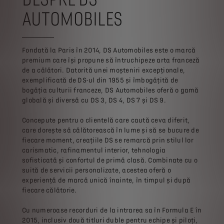
AUTOMOBILES
Fondată la Paris în 2014, DS Automobiles este o marcă
premium care își propune să întruchipeze arta franceză
de a călători. Datorită unei moșteniri excepționale,
exemplificată de DS-ul din 1955 și îmbogățită de
bogăția culturii franceze, DS Automobiles oferă o gamă
globală și diversă cu DS 3, DS 4, DS 7 și DS 9.
Concepute pentru o clientelă care caută ceva diferit,
care dorește să călătorească în lume și să se bucure de
fiecare moment, creațiile DS se remarcă prin stilul lor
carismatic, rafinamentul interior, tehnologia
sofisticată și confortul de primă clasă. Combinate cu o
suită de servicii personalizate, acestea oferă o
experiență de marcă unică înainte, în timpul și după
fiecare călătorie.
Cu numeroase recorduri de la intrarea sa în Formula E în
2015, inclusiv două titluri duble pentru echipe și piloți,