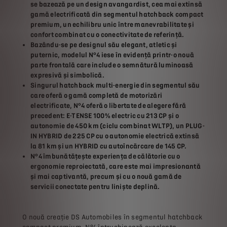
se bazează pe un design avangardist, cea mai extinsă
gamă electrificată din segmentul hatchback compact
premium, un echilibru unic între manevrabilitate și
confort combinat cu o conectivitate de referință.
Bazându-se pe designul său elegant, atletic și
puternic, modelul N°4 iese în evidență printr-o nouă
parte frontală care include o semnătură luminoasă
expresivă și simbolică.
Singurul hatchback multi-energie din segmentul său
care oferă o gamă completă de motorizări
electrificate, N°4 oferă o libertate de alegere fără
precedent: E-TENSE 100% electric cu 213 CP și o
autonomie de 450 km (ciclu combinat WLTP), un PLUG-
IN HYBRID de 225 CP cu o autonomie electrică extinsă
la 81 km și un HYBRID cu autoîncărcare de 145 CP.
N°4 îmbunătățește experiența de călătorie cu o
ergonomie reproiectată, care este mai impresionantă
și mai captivantă, precum și cu o nouă gamă de
servicii conectate pentru liniște deplină.
O nouă creație DS Automobiles în segmentul hatchback