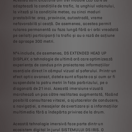
Acestea sunt alcătuite din trei module LED care se
adaptează la condițiile de trafic, la unghiul volanului,
la viteză și la condițiile meteo, cu cinci moduri
prestabilite: oraș, provincie, autostradă, vreme
nefavorabilă și ceață. De asemenea, acestea permit
rularea permanentă cu faza lungă fără a-i orbi vreodată
pe ceilalți participanți la trafic și au o rază de acțiune
de aproape 300 metri.
N°4 include, de asemenea, DS EXTENDED HEAD UP
DISPLAY, o tehnologie de ultimă oră care optimizează
experiența de condus prin proiectarea informațiilor
esențiale direct în câmpul vizual al șoferului. Printr-un
efect optic avansat, datele sunt afișate ca și cum ar fi
suspendate la patru metri în fața parbrizului, pe o
diagonală de 21 inci. Această imersiune vizuală
marchează un pas către realitatea augmentată, făcând
posibilă consultarea vitezei, a ajutoarelor de conducere,
a navigației, a mesajelor de avertizare și a informațiilor
multimedia fără a îndepărta privirea de la drum.
Această tehnologie imersivă face parte dintr-un
ecosistem digital în jurul SISTEMULUI DS IRIS. O