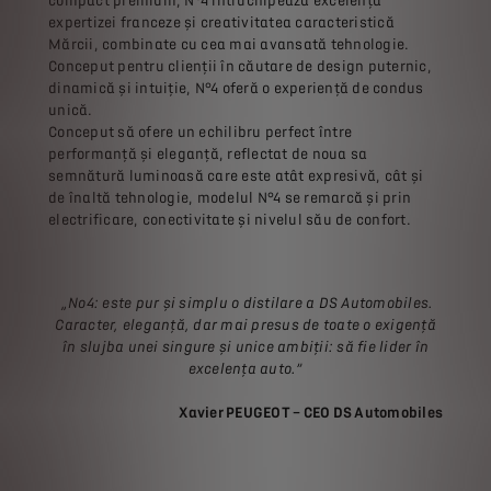
compact premium, N°4 întruchipează excelența
expertizei franceze și creativitatea caracteristică
Mărcii, combinate cu cea mai avansată tehnologie.
Conceput pentru clienții în căutare de design puternic,
dinamică și intuiție, N°4 oferă o experiență de condus
unică.
Conceput să ofere un echilibru perfect între
performanță și eleganță, reflectat de noua sa
semnătură luminoasă care este atât expresivă, cât și
de înaltă tehnologie, modelul N°4 se remarcă și prin
electrificare, conectivitate și nivelul său de confort.
„No4: este pur și simplu o distilare a DS Automobiles.
Caracter, eleganță, dar mai presus de toate o exigență
în slujba unei singure și unice ambiții: să fie lider în
excelența auto.”
Xavier PEUGEOT – CEO DS Automobiles