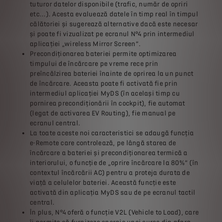
tuturor datelor disponibile (trafic, număr de opriri
etc...). Acesta evaluează datele în timp real în timpul
călătoriei și sugerează alternative dacă este necesar
și poate fi vizualizat pe ecranul N°4 prin intermediul
aplicației „wireless Mirror Screen”.
Precondiționarea bateriei permite optimizarea
timpului de încărcare pe vreme rece prin
preîncălzirea bateriei înainte de oprirea la un punct
de încărcare. Aceasta poate fi activată fie prin
intermediul aplicației MyDS (în același timp cu
pornirea precondiționării în cockpit), fie automat
(legat de activarea EV Routing), fie manual pe
ecranul central.
La toate aceste noi caracteristici se adaugă funcția
e-Remote care controlează, pe lângă starea de
încărcare a bateriei și precondiționarea termică a
interiorului, o funcție de „oprire încărcare la 80%” (în
contextul încărcării AC) pentru a proteja durata de
viață a celulelor bateriei. Această funcție este
activată din aplicația MyDS sau de pe ecranul tactil
central.
În plus, N°4 oferă o funcție V2L (Vehicle to Load), care