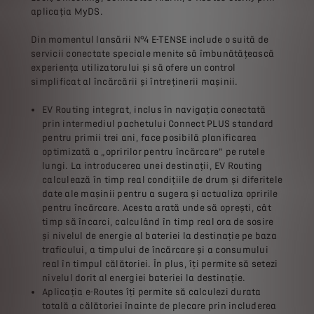
aplicația MyDS.
Din momentul lansării N°4 E-TENSE include o suită de
servicii conectate speciale menite să îmbunătățească
experiența utilizatorului și să ofere un control
simplificat al încărcării și întreținerii mașinii.
EV Routing integrat, inclus în navigația conectată
prin intermediul pachetului Connect PLUS standard
pentru primii trei ani, face posibilă planificarea
optimizată a „opririlor pentru încărcare” pe rutele
lungi. La introducerea unei destinații, EV Routing
calculează în timp real condițiile de drum și diferitele
date ale mașinii pentru a sugera și actualiza opririle
pentru încărcare. Acesta arată unde să oprești, cât
timp să încarci, calculând în timp real ora de sosire
și nivelul de energie al bateriei la destinație pe baza
traficului, a timpului de încărcare și a consumului
real în timpul călătoriei. În plus, îți permite să setezi
nivelul dorit al energiei bateriei la destinație.
Aplicaţia e-Routes îți permite să calculezi durata
totală a călătoriei înainte de plecare prin includerea