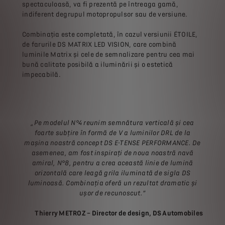
spectaculoasă, va fi prezentă pe întreaga gamă,
indiferent degrupul motopropulsor sau de versiune.
Combinația este completată, în cazul versiunii ÉTOILE,
de farurile DS MATRIX LED VISION, care combină
luminile Matrix și cele de semnalizare pentru cea mai
bună calitate posibilă a iluminării și o estetică
impecabilă.
„Pe modelul N°4 reunim semnătura verticală și cea
foarte subțire în formă de V a luminilor DRL de la
mașina noastră concept DS E-TENSE PERFORMANCE. De
asemenea, am fost inspirați de noua noastră navă
amiral, N°8, pentru a crea această linie de lumină
orizontală care leagă grila iluminată de sigla DS
luminoasă. Combinația oferă un rezultat dramatic și
ușor de recunoscut.”
Thierry METROZ – Director de design, DS Automobiles