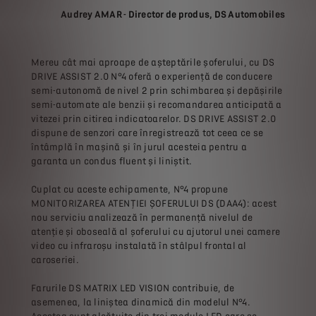
Audrey AMAR - Director de produs, DS Automobiles
Mereu cât mai aproape de așteptările șoferului, cu DS
DRIVE ASSIST 2.0 N°4 oferă o experiență de conducere
semi-autonomă de nivel 2 prin schimbarea și depășirile
semi-automate ale benzii și recomandarea anticipată a
vitezei prin citirea indicatoarelor. DS DRIVE ASSIST 2.0
dispune de senzori care înregistrează tot ceea ce se
întâmplă în mașină și în jurul acesteia pentru a
garanta un condus fluent și liniștit.
Cuplat cu aceste echipamente, N°4 propune
MONITORIZAREA ATENȚIEI ȘOFERULUI DS (DAA4): acest
nou serviciu analizează în permanență nivelul de
atenție și oboseală al șoferului cu ajutorul unei camere
video cu infraroșu instalată în stâlpul frontal al
caroseriei.
Farurile DS MATRIX LED VISION contribuie, de
asemenea, la liniștea dinamică din modelul N°4.