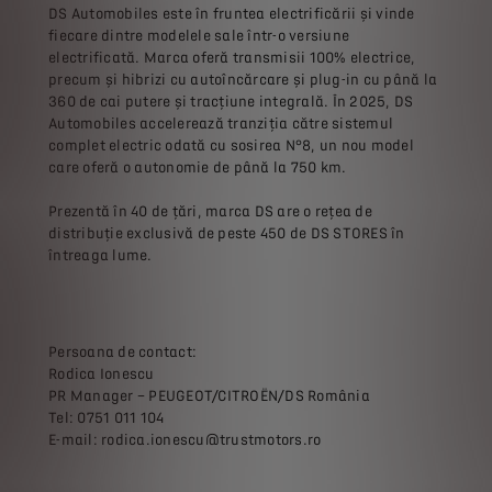
DS Automobiles este în fruntea electrificării și vinde
fiecare dintre modelele sale într-o versiune
electrificată. Marca oferă transmisii 100% electrice,
precum și hibrizi cu autoîncărcare și plug-in cu până la
360 de cai putere și tracțiune integrală. În 2025, DS
Automobiles accelerează tranziția către sistemul
complet electric odată cu sosirea N°8, un nou model
care oferă o autonomie de până la 750 km.
Prezentă în 40 de țări, marca DS are o rețea de
distribuție exclusivă de peste 450 de DS STORES în
întreaga lume.
Persoana de contact:
Rodica Ionescu
PR Manager – PEUGEOT/CITROËN/DS România
Tel: 0751 011 104
E-mail: rodica.ionescu@trustmotors.ro