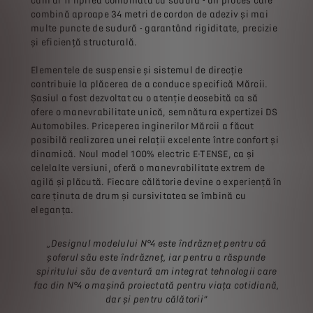
cum ar fi lipirea combinată cu sudura - un proces care
combină aproape 34 metri de cordon de adeziv și mai
multe puncte de sudură - garantând rigiditate, precizie
și eficiență structurală.
Elementele de suspensie și sistemul de direcție
contribuie la plăcerea de a conduce specifică Mărcii.
Șasiul a fost dezvoltat cu o atenție deosebită ca să
ofere o manevrabilitate unică, semnătura expertizei DS
Automobiles. Priceperea inginerilor Mărcii a făcut
posibilă realizarea unei relații excelente între confort și
dinamică. Noul model 100% electric E-TENSE, ca și
celelalte versiuni, oferă o manevrabilitate extrem de
agilă și plăcută. Fiecare călătorie devine o experiență în
care ținuta de drum și cursivitatea se îmbină cu
eleganța.
„Designul modelului N°4 este îndrăzneț pentru că
șoferul său este îndrăzneț, iar pentru a răspunde
spiritului său de aventură am integrat tehnologii care
fac din N°4 o mașină proiectată pentru viața cotidiană,
dar și pentru călătorii”