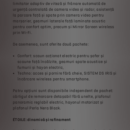
limitator adaptiv de viteză și frânare automată de
urgență controlată de camera video și radar, asistență
la parcare față și spate prin camera video pentru
marșarier, geamuri laterale față laminate acustic
pentru confort optim, precum și Mirror Screen wireless
prin Wi-Fi.
De asemenea, sunt oferite două pachete:
Confort: scaun acţionat electric pentru șofer și
scaune față încălzite, geamuri spate acustice și
fumurii și hayon electric,
Techno: acces și pornire fără cheie, SISTEM DS IRIS și
încărcare wireless pentru smartphone.
Patru opțiuni sunt disponibile independent de pachet:
cârligul de remorcare detașabil fără unelte, plafonul
panoramic reglabil electric, hayonul motorizat și
plafonul Perla Nera Black.
ÉTOILE: dinamică și rafinament