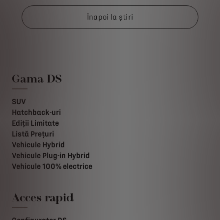
Înapoi la știri
Gama DS
SUV
Hatchback-uri
Ediții Limitate
Listă Prețuri
Vehicule Hybrid
Vehicule Plug-in Hybrid
Vehicule 100% electrice
Acces rapid