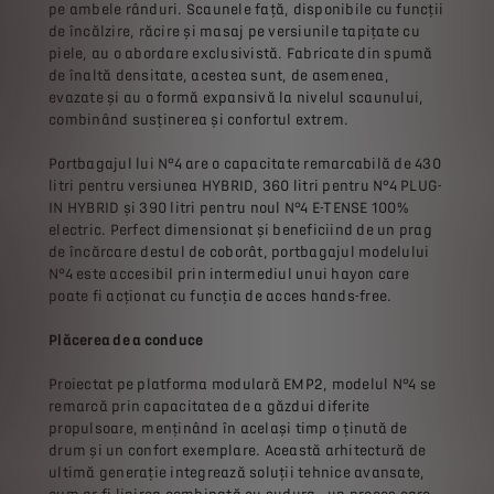
pe ambele rânduri. Scaunele față, disponibile cu funcții
de încălzire, răcire și masaj pe versiunile tapițate cu
piele, au o abordare exclusivistă. Fabricate din spumă
de înaltă densitate, acestea sunt, de asemenea,
evazate și au o formă expansivă la nivelul scaunului,
combinând susținerea și confortul extrem.
Portbagajul lui N°4 are o capacitate remarcabilă de 430
litri pentru versiunea HYBRID, 360 litri pentru N°4 PLUG-
IN HYBRID și 390 litri pentru noul N°4 E-TENSE 100%
electric. Perfect dimensionat și beneficiind de un prag
de încărcare destul de coborât, portbagajul modelului
N°4 este accesibil prin intermediul unui hayon care
poate fi acționat cu funcția de acces hands-free.
Plăcerea de a conduce
Proiectat pe platforma modulară EMP2, modelul N°4 se
remarcă prin capacitatea de a găzdui diferite
propulsoare, menținând în același timp o ținută de
drum și un confort exemplare. Această arhitectură de
ultimă generație integrează soluții tehnice avansate,