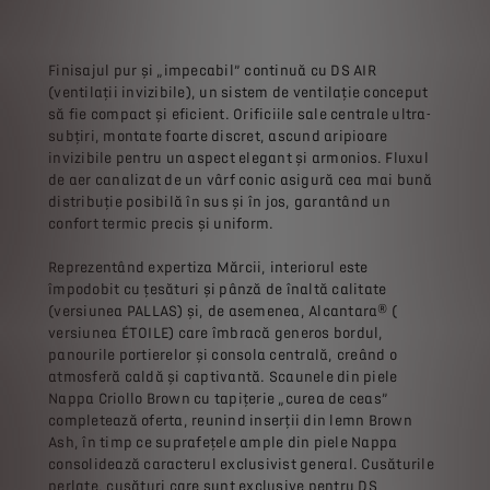
Finisajul pur și „impecabil” continuă cu DS AIR
(ventilații invizibile), un sistem de ventilație conceput
să fie compact și eficient. Orificiile sale centrale ultra-
subțiri, montate foarte discret, ascund aripioare
invizibile pentru un aspect elegant și armonios. Fluxul
de aer canalizat de un vârf conic asigură cea mai bună
distribuție posibilă în sus și în jos, garantând un
confort termic precis și uniform.
Reprezentând expertiza Mărcii, interiorul este
împodobit cu țesături și pânză de înaltă calitate
(versiunea PALLAS) și, de asemenea, Alcantara® (
versiunea ÉTOILE) care îmbracă generos bordul,
panourile portierelor și consola centrală, creând o
atmosferă caldă și captivantă. Scaunele din piele
Nappa Criollo Brown cu tapițerie „curea de ceas”
completează oferta, reunind inserții din lemn Brown
Ash, în timp ce suprafețele ample din piele Nappa
consolidează caracterul exclusivist general. Cusăturile
perlate, cusături care sunt exclusive pentru DS