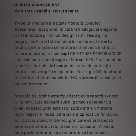
SPIRITUL AVANGARDIST
Identitate vizuală și statut sporite
N°4 se afirmă printr-o parte frontală complet
redesenată, mai plană, în care tehnologia și eleganța
sunt reflectate printr-un design ferm. Noua grilă
neagră, mult mai lată și lucrată cu mare atenție la
detalii, găzduiește o semnătură luminoasă distinctă,
inspirată de mașina concept DS E-TENSE PERFORMANCE
și de cel mai recent design al Mărcii: N°8. Fasciculul de
lumină se întinde de la capetele barei de protecție
pentru a converge în segmente către sigla DS iluminată
din centru, oferind modelului N°4 o prezență unică și un
aspect interesant.
Impresia de lățime este favorizată de o capotă extinsă
cu 12 mm, care acoperă subtil partea superioară a
grilei. Această grilă este realizată dintr-un material
negru vopsit în masă, căruia i s-a aplicat un finisaj cu
lac ultrarezistent. O tehnică prin care se protejează
permanent strălucirea, precum și aspectul. Această
nouă parte frontală, cu semnătura sa luminoasă