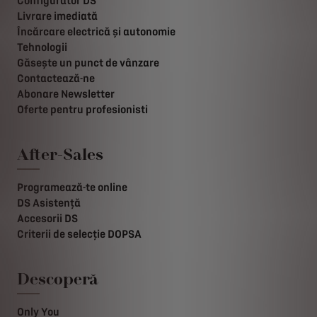
Configurator DS
Livrare imediată
Încărcare electrică și autonomie
Tehnologii
Găsește un punct de vânzare
Contactează-ne
Abonare Newsletter
Oferte pentru profesionisti
After-Sales
Programează-te online
DS Asistență
Accesorii DS
Criterii de selecție DOPSA
Descoperă
Only You