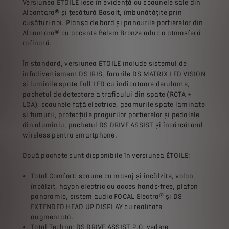
Versiunea ÉTOILE iese în evidență cu scaunele sale din
Alcantara® și țesătură Basalt, îmbunătățite prin
cusături noi. Planșa de bord și panourile portierelor din
Alcantara® cu accente Belem Bronze aduc o atmosferă
rafinată.
În standard, versiunea ÉTOILE include sistemul de
infodivertisment DS IRIS, farurile DS MATRIX LED VISION
și luminile spate Full LED cu indicatoare derulante,
pachetul de detectare a traficului din spate (RCTA +
LCA), scaunele față electrice, geamurile spate laminate
și fumurii, protecțiile pragurilor portierelor și pedalele
din aluminiu, pachetul DS DRIVE ASSIST și încărcătorul
wireless pentru smartphone.
Două pachete sunt disponibile în versiunea ÉTOILE:
Total Comfort: scaune cu masaj și încălzite, volan
încălzit, hayon electric cu acces hands-free, plafon
panoramic, sistem audio FOCAL Electra® și DS
EXTENDED HEAD UP DISPLAY cu realitate
augmentată.
Total Techno: DS DRIVE ASSIST 2.0, vedere