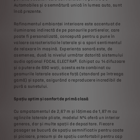
Automobiles și o semnătură unică în lumea auto, sunt
încă prezente.
Rafinamentul ambianței interioare este accentuat de
iluminarea indirectă de pe panourile portierelor, care
poate fi personalizată, concepută pentru a pune în
valoare caracteristicile laterale și a spori sentimentul
de relaxare în mașină. Experiența sonoră este, de
asemenea, dusă la nivelul următor datorită sistemului
audio opțional FOCAL ELECTRA®. Echipat cu 14 difuzoare
și o putere de 690 wați, acesta este combinat cu
geamurile laterale acustice față (standard pe întreaga
gamă) și spate, asigurând o reproducere incredibil de
pură a sunetului.
Spațiu optim și confort de primă clasă
Cu ampatamentul de 2,67 m și lățimea de 1,87 m cu
oglinzile laterale pliate, modelul N°4 oferă un interior
generos, dar și multe spații de depozitare. Fiecare
pasager se bucură de spațiu semnificativ pentru coate
și picioare, precum și de spațiu confortabil pentru cap