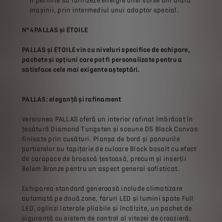
îi permite să furnizeze energie unei surse din afara
mașinii, prin intermediul unui adaptor special.
N°4 PALLAS și ÉTOILE
PALLAS și ÉTOILE vin cu niveluri specifice de echipare,
pachete și opțiuni care pot fi personalizate pentru a
satisface cele mai exigente așteptări.
PALLAS: eleganță și rafinament
Versiunea PALLAS oferă un interior rafinat îmbrăcat în
țesătură Diamond Tungsten și scaune DS Black Canvas
finisate prin cusături. Planșa de bord și panourile
portierelor au tapițerie de culoare Black basalt cu efect
de carapace de broască țestoasă, precum și inserții
Belem Bronze pentru un aspect general sofisticat.
Echiparea standard generoasă include climatizare
automată pe două zone, faruri LED și lumini spate Full
LED, oglinzi laterale pliabile și încălzite, un pachet de
siguranță cu sistem de control al vitezei de croazieră,