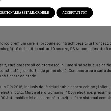
TOMOBILES
GESTIONAREA SETĂRILOR MELE
ACCEPTAȚI TOT
marcă premium care își propune să întruchipeze arta franceză de
îmbogățită de bogăția culturii franceze, DS Automobiles oferă o
rit, care dorește să călătorească în lume și să se bucure de fi
sofisticată și confortul de primă clasă. Combinate cu o suită de
upă fiecare călătorie.
a E în 2015, inclusiv două titluri duble pentru echipe și piloți, 
 electrificată. Marca oferă transmisii 100% electrice, precum și
, DS Automobiles își accelerează tranziția către sistemul comple