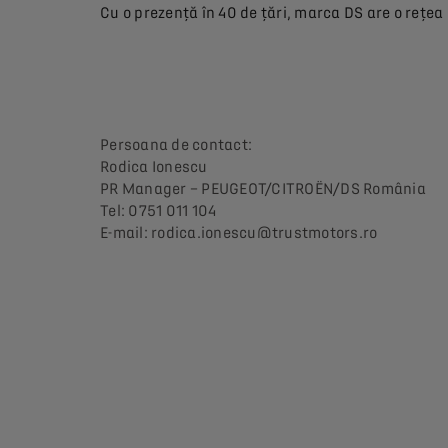
Cu o prezență în 40 de țări, marca DS are o rețea
Persoana de contact:
Rodica Ionescu
PR Manager – PEUGEOT/CITROËN/DS România
Tel: 0751 011 104
E-mail: rodica.ionescu@trustmotors.ro