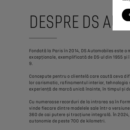
DESPRE DS AU
Fondată la Paris în 2014, DS Automobiles este o 
excepționale, exemplificată de DS-ul din 1955 și 
9.
Concepute pentru o clientelă care caută ceva dife
lor carismatic, rafinamentul interior, tehnologia 
experiență de marcă unică înainte, în timpul și d
Cu numeroase recorduri de la intrarea sa în Formul
vinde fiecare dintre modelele sale într-o versiune
360 de cai putere și tracțiune integrală. În 2024
autonomie de peste 700 de kilometri.