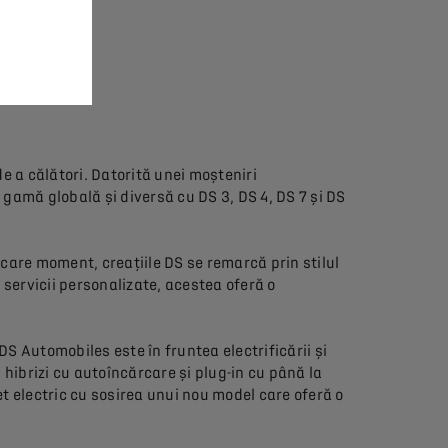
 a călători. Datorită unei moșteniri
 gamă globală și diversă cu DS 3, DS 4, DS 7 și DS
ecare moment, creațiile DS se remarcă prin stilul
 servicii personalizate, acestea oferă o
DS Automobiles este în fruntea electrificării și
 hibrizi cu autoîncărcare și plug-in cu până la
t electric cu sosirea unui nou model care oferă o