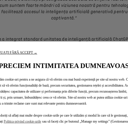
acum suntem foarte mândri că viziunea noastră pentru tehnologi
 facilitează accesul la inteligența artificială generativă pentru 
captivantă.”
a integrat standard unitatea de inteligență artificială ChatGPT
ență unică.
UAȚI FĂRĂ ACCEPT →
un „Pioneer Award” din partea revistelor germane Auto Bild și 
care dintre modelele sale. De asemenea, în luna octombrie a a
PRECIEM INTIMITATEA DUMNEAVOA
to.
zăm cookie-uri pentru a ne asigura că vă oferim cea mai bună experiență pe site-ul nostru web. 
 disponibil pe DS 3, DS 4, DS 7 și în curând pe DS N°8, noua nav
t să vă oferim funcționalități de bază, precum securitatea, gestionarea rețelei și accesibilitatea. A
ătățesc capacitatea de utilizare și performanța prin diferite funcții, precum recunoașterea limbii, 
i Connect Plus, care combină deja navigație conectată, Remote
rii și, prin urmare, îmbunătățesc ceea ce vă oferim. Site-ul nostru web ar putea utiliza cookie-uri 
ătorii EV și e-Routes (în funcție de model). Acest pachet este 
u a trimite reclame care sunt mai relevante pentru dumneavoastră.
doriți să aflați mai multe despre cookie-urile pe care le utilizăm și modul în care să le gestionați,
ați
Politica privind cookie-urile
sau să faceți clic pe butonul „Manage my settings” (Gestionarea 
.