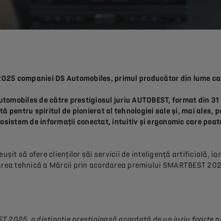
25 companiei DS Automobiles, primul producător din lume ca
mobiles de către prestigiosul juriu AUTOBEST, format din 31 
pentru spiritul de pionierat al tehnologiei sale și, mai ales, pe
sistem de informații conectat, intuitiv și ergonomic care poate
it să ofere clienților săi servicii de inteligență artificială, ia
ea tehnică a Mărcii prin acordarea premiului SMARTBEST 202
2025, o distincție prestigioasă acordată de un juriu foarte n