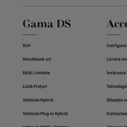
Gama DS
Acc
SUV
Configura
Hatchback-uri
Livrare im
Ediții Limitate
Încărcare 
Listă Prețuri
Tehnologii
Vehicule Hybrid
Găsește u
Vehicule Plug-in Hybrid
Contactea