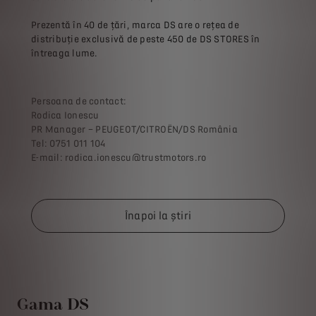
Prezentă în 40 de țări, marca DS are o rețea de
distribuție exclusivă de peste 450 de DS STORES în
întreaga lume.
Persoana de contact:
Rodica Ionescu
PR Manager – PEUGEOT/CITROËN/DS România
Tel: 0751 011 104
E-mail: rodica.ionescu@trustmotors.ro
Înapoi la știri
Gama DS