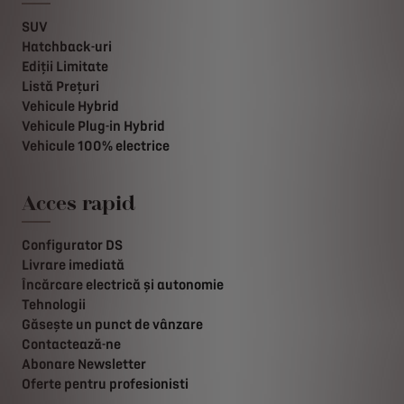
SUV
Hatchback-uri
Ediții Limitate
Listă Prețuri
Vehicule Hybrid
Vehicule Plug-in Hybrid
Vehicule 100% electrice
Acces rapid
Configurator DS
Livrare imediată
Încărcare electrică și autonomie
Tehnologii
Găsește un punct de vânzare
Contactează-ne
Abonare Newsletter
Oferte pentru profesionisti