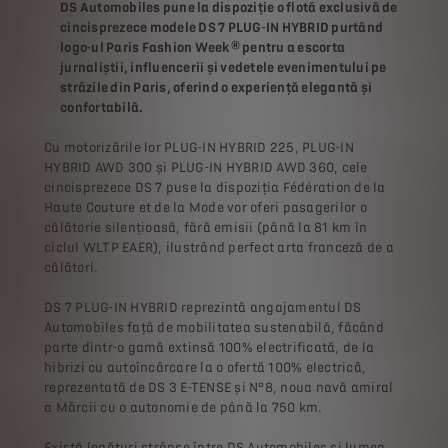
DS Automobiles pune la dispoziție o flotă exclusivă de
cincisprezece modele DS 7 PLUG-IN HYBRID purtând
logo-ul Paris Fashion Week® pentru a escorta
jurnaliștii, influencerii și vedetele evenimentului pe
străzile din Paris, oferind o experiență elegantă și
confortabilă.
Cu motorizările lor PLUG-IN HYBRID 225, PLUG-IN
HYBRID AWD 300 și PLUG-IN HYBRID AWD 360, cele
cincisprezece DS 7 puse la dispoziția Fédération de la
Haute Couture et de la Mode vor oferi pasagerilor o
călătorie silențioasă, fără emisii (până la 81 km în
ciclul WLTP EAER), ilustrând perfect arta franceză de a
călători.
DS 7 PLUG-IN HYBRID reprezintă angajamentul DS
Automobiles față de mobilitatea sustenabilă, făcând
parte dintr-o gamă extinsă 100% electrificată, de la
hibrizi cu autoîncărcare la o ofertă 100% electrică,
reprezentată de DS 3 E-TENSE și N°8, noua navă amiral
a Mărcii cu o autonomie de până la 750 km.
Există legături strânse între DS Automobiles și lumea