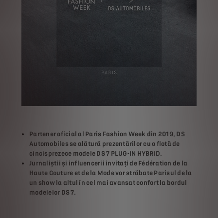
Partener oficial al Paris Fashion Week din 2019, DS
Automobiles se alătură prezentărilor cu o flotă de
cincisprezece modele DS 7 PLUG-IN HYBRID.
Jurnaliștii și influencerii invitați de Fédération de la
Haute Couture et de la Mode vor străbate Parisul de la
un show la altul în cel mai avansat confort la bordul
modelelor DS 7.