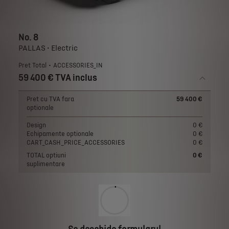
No. 8
PALLAS • Electric
Pret Total
ACCESSORIES_IN
59 400 € TVA inclus
Pret cu TVA fara
59 400 €
optionale
Design
0 €
Echipamente optionale
0 €
CART_CASH_PRICE_ACCESSORIES
0 €
TOTAL optiuni
0 €
suplimentare