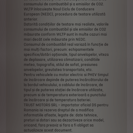
consumului
de
combustibil
și
a
emisiilor
de
CO2.
WLTP
înlocuiește
Noul
Ciclu
de
Conducere
European
(NEDC),
procedura
de
testare
utilizată
anterior.
Datorită
condițiilor
de
testare
mai
realiste,
valorile
consumului
de
combustibil
și
ale
emisiilor
de
CO2
măsurate
conform
WLTP
sunt
în
multe
cazuri
mai
mari
decât
cele
măsurate
prin
NEDC.
Consumul
de
combustibil
real
variază
în
funcție
de
mai
mulți
factori,
precum:
echipamentele
specifice/dotări
opționale,
tipul
anvelopelor,
viteza
de
deplasare,
utilizarea
climatizarii,
conditiile
meteo,
topografia,
stilul
de
sofat,
presiunea
anvelopelor,
greutatea
transportata,
etc.
Pentru
vehiculele
cu
motor
electric
si
PHEV
timpul
de
încărcare
depinde
de
puterea
încărcătorului
de
la
bordul
vehiculului,
a
cablului
de
încărcare,
de
tipul
și
de
puterea
stației
de
încărcare
utilizate,
precum
si
de
temperatura
exterioară
a
punctului
de
încărcare
și
de
temperatura
bateriei.
TRUST
MOTORS
SRL
–
importator
oficial
DS
pentru
Romania
isi
rezerva
dreptul
de
a
modifica
informatiile
afisate,
legate
de:
date
tehnice,
preturi
si
dotari
sau
sa
dezactiveze
orice
model,
oricand,
fara
preaviz
si
fara
a
fi
obligat
sa
actualizeze
acest
document.