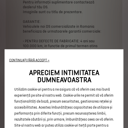
Pentru
informații
suplimentare
contactează
dealerul
tău
DS.
Imaginile
sunt
cu
titlu
de
prezentare.
GARANTIE:
Vehiculele
noi
DS
comercializate
in
Romania
beneficiaza
de
urmatoarele
garantii
comerciale:
•
PENTRU
DEFECTE
DE
FABRICATIE:
4
ani
sau
100.000
km,
in
functie
de
primul
termen
atins
•
PENTRU
VOPSEA:
4
ani
sau
100.000
km,
in
functie
de
primul
termen
atins
CONTINUAȚI FĂRĂ ACCEPT →
•
ANTI-PERFORARE:
12
ani.
Vehiculele
electrice
sau
hibride
beneficiaza
de
o
APRECIEM INTIMITATEA
durata
extinsa
a
garantiei
pentru
bateria
de
DUMNEAVOASTRA
tractiune
de
8
ani
sau
160.000
km,
in
functie
de
primul
termen
atins.
Utilizăm cookie-uri pentru a ne asigura că vă oferim cea mai bună
Informatiile
complete
referitoare
la
garantie
sunt
prezentate
in
BONUL
DE
COMANDA
AUTOVEHICUL
experiență pe site-ul nostru web. Cookie-urile ne permit să vă oferim
NOU.
funcționalități de bază, precum securitatea, gestionarea rețelei și
accesibilitatea. Acestea îmbunătățesc capacitatea de utilizare și
performanța prin diferite funcții, precum recunoașterea limbii,
rezultatele căutării și, prin urmare, îmbunătățesc ceea ce vă oferim.
Site-ul nostru web ar putea utiliza cookie-uri terță parte pentru a