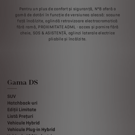
Pentru un plus de confort și siguranță, N°8 oferă o
gamă de dotări în funcție de versiunea aleasă: scaune
față încălzite, oglindă retrovizoare electrocromatică
fără ramă, PROXIMITATE ADML - acces și pornire fără
cheie, SOS & ASISTENȚĂ, oglinzi laterale electrice
pliabile și încălzite.
Gama DS
SUV
Hatchback-uri
Ediții Limitate
Listă Prețuri
Vehicule Hybrid
Vehicule Plug-in Hybrid