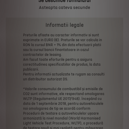
Se deschide formularul
Asteapta cateva secunde
Informatii legale
Preturile
afisate
au
caracter
informativ
si
sunt
exprimate
in
EURO
(€).
Preturile
se
vor
calcula
in
RON
la
cursul
BNR
+
1%
din
data
efectuarii
platii
sau
la
cursul
bancii
finantatoare
in
cazul
contractelor
de
leasing.
Am
facut
toate
eforturile
pentru
a
asigura
corectitudinea
specificatiilor
de
produs,
la
data
publicarii.
Pentru
informatii
actualizate
te
rugam
sa
consulti
un
distribuitor
autorizat
DS.
*Valorile
consumului
de
combustibil
și
emisiile
de
CO2
sunt
informative,
ele
respectand
omologarea
WLTP
(Regulamentul
UE
2017/948).
Începând
cu
data
de
1
septembrie
2018,
pentru
autovehiculele
noi
omologarea
de
tip
se
acordă
conform
Procedurii
de
testare
a
autovehiculelor
ușoare
armonizată
la
nivel
mondial
(World
Harmonised
Light
Vehicle
Test
Procedure,
WLTP),
o
procedură
de
testare
nouă
și
mai
realistă
pentru
măsurarea