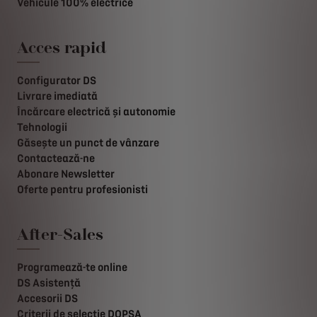
Vehicule 100% electrice
Acces rapid
Configurator DS
Livrare imediată
Încărcare electrică și autonomie
Tehnologii
Găsește un punct de vânzare
Contactează-ne
Abonare Newsletter
Oferte pentru profesionisti
After-Sales
Programează-te online
DS Asistență
Accesorii DS
Criterii de selecție DOPSA