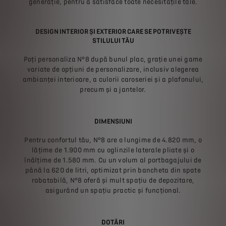
generație, pentru a satisface toate necesitățile tale.
DESIGN INTERIOR ȘI EXTERIOR CARE SE POTRIVEȘTE
STILULUI TĂU
Poți personaliza N°8 după bunul plac, grație unei game
variate de opțiuni de personalizare, inclusiv alegerea
ambianței interioare, a culorii caroseriei și a plafonului,
precum și a jantelor.
DIMENSIUNI
Pentru confortul tău, N°8 are o lungime de 4.820 mm, o
lățime de 1.900 mm cu oglinzile laterale pliate și o
înălțime de 1.580 mm. Cu un volum al portbagajului de
până la 620 de litri, optimizat prin bancheta din spate
rabatabilă, N°8 oferă și mult spațiu de depozitare,
asigurând un spațiu practic și funcțional.
DOTĂRI