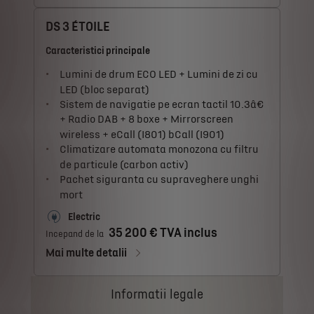
DS 3 ÉTOILE
Caracteristici principale
Lumini de drum ECO LED + Lumini de zi cu
LED (bloc separat)
Sistem de navigatie pe ecran tactil 10.3â€
+ Radio DAB + 8 boxe + Mirrorscreen
wireless + eCall (I801) bCall (I901)
Climatizare automata monozona cu filtru
de particule (carbon activ)
Pachet siguranta cu supraveghere unghi
mort
Electric
35 200 € TVA inclus
Incepand de la
Mai multe detalii
Informatii legale