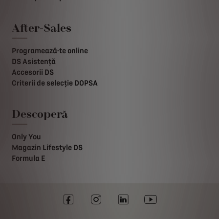
After-Sales
Programează-te online
DS Asistență
Accesorii DS
Criterii de selecție DOPSA
Descoperă
Only You
Magazin Lifestyle DS
Formula E