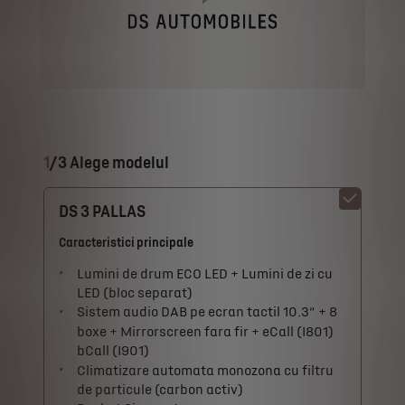
1
/
3 Alege modelul
DS 3 PALLAS
Caracteristici principale
Lumini de drum ECO LED + Lumini de zi cu
LED (bloc separat)
Sistem audio DAB pe ecran tactil 10.3” + 8
boxe + Mirrorscreen fara fir + eCall (I801)
bCall (I901)
Climatizare automata monozona cu filtru
de particule (carbon activ)