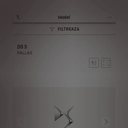
1
.
Model
FILTREAZA
DS 3
PALLAS