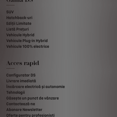
SUV
Hatchback-uri
Ediții Limitate
Listă Prețuri
Vehicule Hybrid
Vehicule Plug-in Hybrid
Vehicule 100% electrice
Acces rapid
Configurator DS
Livrare imediată
Încărcare electrică și autonomie
Tehnologii
Găsește un punct de vânzare
Contactează-ne
Abonare Newsletter
Oferte pentru profesionisti