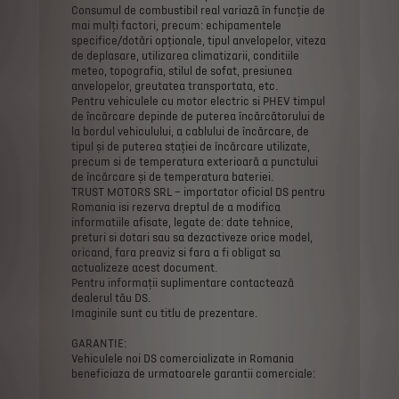
Consumul
de
combustibil
real
variază
în
funcție
de
mai
mulți
factori,
precum:
echipamentele
specifice/dotări
opționale,
tipul
anvelopelor,
viteza
de
deplasare,
utilizarea
climatizarii,
conditiile
meteo,
topografia,
stilul
de
sofat,
presiunea
anvelopelor,
greutatea
transportata,
etc.
Pentru
vehiculele
cu
motor
electric
si
PHEV
timpul
de
încărcare
depinde
de
puterea
încărcătorului
de
la
bordul
vehiculului,
a
cablului
de
încărcare,
de
tipul
și
de
puterea
stației
de
încărcare
utilizate,
precum
si
de
temperatura
exterioară
a
punctului
de
încărcare
și
de
temperatura
bateriei.
TRUST
MOTORS
SRL
–
importator
oficial
DS
pentru
Romania
isi
rezerva
dreptul
de
a
modifica
informatiile
afisate,
legate
de:
date
tehnice,
preturi
si
dotari
sau
sa
dezactiveze
orice
model,
oricand,
fara
preaviz
si
fara
a
fi
obligat
sa
actualizeze
acest
document.
Pentru
informații
suplimentare
contactează
dealerul
tău
DS.
Imaginile
sunt
cu
titlu
de
prezentare.
GARANTIE:
Vehiculele
noi
DS
comercializate
in
Romania
beneficiaza
de
urmatoarele
garantii
comerciale: