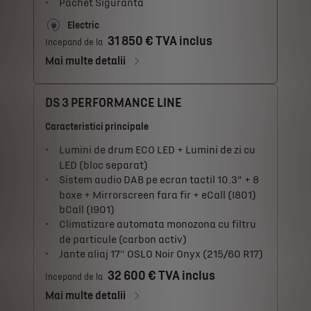
Pachet Siguranta
Electric
31 850 € TVA inclus
Incepand de la
Mai multe detalii
DS 3 PERFORMANCE LINE
Caracteristici principale
Lumini de drum ECO LED + Lumini de zi cu
LED (bloc separat)
Sistem audio DAB pe ecran tactil 10.3” + 8
boxe + Mirrorscreen fara fir + eCall (I801)
bCall (I901)
Climatizare automata monozona cu filtru
de particule (carbon activ)
Jante aliaj 17" OSLO Noir Onyx (215/60 R17)
32 600 € TVA inclus
Incepand de la
Mai multe detalii