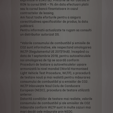
exprimate
in
EURO
(€).
Preturile
se
vor
calcula
in
RON
la
cursul
BNR
+
1%
din
data
efectuarii
platii
sau
la
cursul
bancii
finantatoare
in
cazul
contractelor
de
leasing.
Am
facut
toate
eforturile
pentru
a
asigura
corectitudinea
specificatiilor
de
produs,
la
data
publicarii.
Pentru
informatii
actualizate
te
rugam
sa
consulti
un
distribuitor
autorizat
DS.
*Valorile
consumului
de
combustibil
și
emisiile
de
CO2
sunt
informative,
ele
respectand
omologarea
WLTP
(Regulamentul
UE
2017/948).
Începând
cu
data
de
1
septembrie
2018,
pentru
autovehiculele
noi
omologarea
de
tip
se
acordă
conform
Procedurii
de
testare
a
autovehiculelor
ușoare
armonizată
la
nivel
mondial
(World
Harmonised
Light
Vehicle
Test
Procedure,
WLTP),
o
procedură
de
testare
nouă
și
mai
realistă
pentru
măsurarea
consumului
de
combustibil
și
a
emisiilor
de
CO2.
WLTP
înlocuiește
Noul
Ciclu
de
Conducere
European
(NEDC),
procedura
de
testare
utilizată
anterior.
Datorită
condițiilor
de
testare
mai
realiste,
valorile
consumului
de
combustibil
și
ale
emisiilor
de
CO2
măsurate
conform
WLTP
sunt
în
multe
cazuri
mai
mari
decât
cele
măsurate
prin
NEDC.