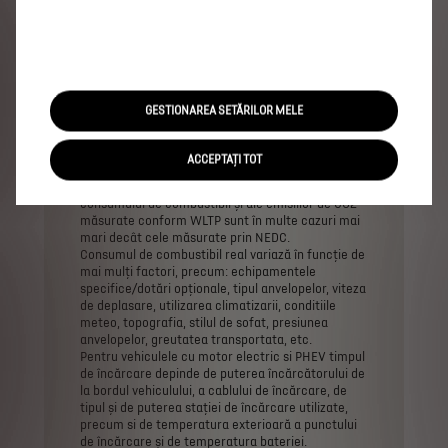
WLTP
(Regulamentul
UE
2017/948).
Începând
cu
data
de
1
septembrie
2018,
pentru
autovehiculele
noi
omologarea
de
tip
se
acordă
conform
Procedurii
de
testare
a
autovehiculelor
ușoare
armonizată
la
nivel
mondial
(World
Harmonised
Light
Vehicle
Test
Procedure,
WLTP),
o
procedură
de
testare
nouă
și
mai
realistă
pentru
măsurarea
GESTIONAREA SETĂRILOR MELE
consumului
de
combustibil
și
a
emisiilor
de
CO2.
WLTP
înlocuiește
Noul
Ciclu
de
Conducere
European
(NEDC),
procedura
de
testare
utilizată
ACCEPTAȚI TOT
anterior.
Datorită
condițiilor
de
testare
mai
realiste,
valorile
consumului
de
combustibil
și
ale
emisiilor
de
CO2
măsurate
conform
WLTP
sunt
în
multe
cazuri
mai
mari
decât
cele
măsurate
prin
NEDC.
Consumul
de
combustibil
real
variază
în
funcție
de
mai
mulți
factori,
precum:
echipamentele
specifice/dotări
opționale,
tipul
anvelopelor,
viteza
de
deplasare,
utilizarea
climatizarii,
conditiile
meteo,
topografia,
stilul
de
sofat,
presiunea
anvelopelor,
greutatea
transportata,
etc.
Pentru
vehiculele
cu
motor
electric
si
PHEV
timpul
de
încărcare
depinde
de
puterea
încărcătorului
de
la
bordul
vehiculului,
a
cablului
de
încărcare,
de
tipul
și
de
puterea
stației
de
încărcare
utilizate,
precum
si
de
temperatura
exterioară
a
punctului
de
încărcare
și
de
temperatura
bateriei.