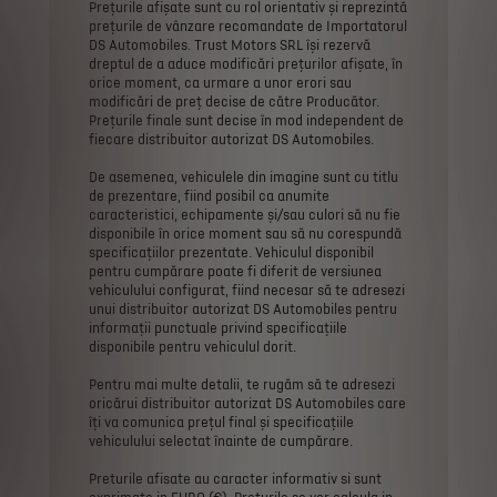
Prețurile
afișate
sunt
cu
rol
orientativ
și
reprezintă
prețurile
de
vânzare
recomandate
de
Importatorul
DS
Automobiles.
Trust
Motors
SRL
îşi
rezervă
dreptul
de
a
aduce
modificări
prețurilor
afișate,
în
orice
moment,
ca
urmare
a
unor
erori
sau
modificări
de
preț
decise
de
către
Producător.
Prețurile
finale
sunt
decise
în
mod
independent
de
fiecare
distribuitor
autorizat
DS
Automobiles.
De
asemenea,
vehiculele
din
imagine
sunt
cu
titlu
de
prezentare,
fiind
posibil
ca
anumite
caracteristici,
echipamente
și/sau
culori
să
nu
fie
disponibile
în
orice
moment
sau
să
nu
corespundă
specificațiilor
prezentate.
Vehiculul
disponibil
pentru
cumpărare
poate
fi
diferit
de
versiunea
vehiculului
configurat,
fiind
necesar
să
te
adresezi
unui
distribuitor
autorizat
DS
Automobiles
pentru
informații
punctuale
privind
specificațiile
disponibile
pentru
vehiculul
dorit.
Pentru
mai
multe
detalii,
te
rugăm
să
te
adresezi
oricărui
distribuitor
autorizat
DS
Automobiles
care
îți
va
comunica
prețul
final
și
specificațiile
vehiculului
selectat
înainte
de
cumpărare.
Preturile
afisate
au
caracter
informativ
si
sunt