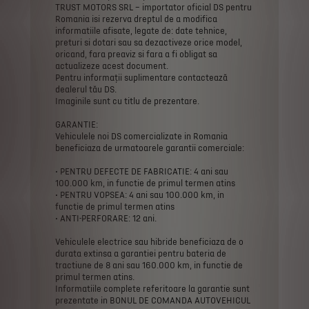
TRUST
MOTORS
SRL
–
importator
oficial
DS
pentru
Romania
isi
rezerva
dreptul
de
a
modifica
informatiile
afisate,
legate
de:
date
tehnice,
preturi
si
dotari
sau
sa
dezactiveze
orice
model,
oricand,
fara
preaviz
si
fara
a
fi
obligat
sa
actualizeze
acest
document.
Pentru
informații
suplimentare
contactează
dealerul
tău
DS.
Imaginile
sunt
cu
titlu
de
prezentare.
GARANTIE:
Vehiculele
noi
DS
comercializate
in
Romania
beneficiaza
de
urmatoarele
garantii
comerciale:
•
PENTRU
DEFECTE
DE
FABRICATIE:
4
ani
sau
100.000
km,
in
functie
de
primul
termen
atins
•
PENTRU
VOPSEA:
4
ani
sau
100.000
km,
in
functie
de
primul
termen
atins
•
ANTI-PERFORARE:
12
ani.
Vehiculele
electrice
sau
hibride
beneficiaza
de
o
durata
extinsa
a
garantiei
pentru
bateria
de
tractiune
de
8
ani
sau
160.000
km,
in
functie
de
primul
termen
atins.
Informatiile
complete
referitoare
la
garantie
sunt
prezentate
in
BONUL
DE
COMANDA
AUTOVEHICUL