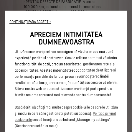
•
PENTRU
DEFECTE
DE
FABRICATIE:
4
ani
sau
100.000
km,
in
functie
de
primul
termen
atins
•
PENTRU
VOPSEA:
4
ani
sau
100.000
km,
in
functie
de
primul
termen
atins
•
ANTI-PERFORARE:
12
ani.
CONTINUAȚI FĂRĂ ACCEPT →
Vehiculele
electrice
sau
hibride
beneficiaza
de
o
APRECIEM INTIMITATEA
durata
extinsa
a
garantiei
pentru
bateria
de
DUMNEAVOASTRA
tractiune
de
8
ani
sau
160.000
km,
in
functie
de
primul
termen
atins.
Informatiile
complete
referitoare
la
garantie
sunt
Utilizăm cookie-uri pentru a ne asigura că vă oferim cea mai bună
prezentate
in
BONUL
DE
COMANDA
AUTOVEHICUL
experiență pe site-ul nostru web. Cookie-urile ne permit să vă oferim
NOU.
funcționalități de bază, precum securitatea, gestionarea rețelei și
Preturile
afisate
au
caracter
informativ
si
sunt
accesibilitatea. Acestea îmbunătățesc capacitatea de utilizare și
exprimate
in
EURO
(€).
Preturile
se
vor
calcula
in
performanța prin diferite funcții, precum recunoașterea limbii,
RON
la
cursul
BNR
+
1%
din
data
efectuarii
platii
sau
la
cursul
bancii
finantatoare
in
cazul
rezultatele căutării și, prin urmare, îmbunătățesc ceea ce vă oferim.
contractelor
de
leasing.
Site-ul nostru web ar putea utiliza cookie-uri terță parte pentru a
Am
facut
toate
eforturile
pentru
a
asigura
trimite reclame care sunt mai relevante pentru dumneavoastră.
corectitudinea
specificatiilor
de
produs,
la
data
publicarii.
Pentru
informatii
actualizate
te
rugam
sa
consulti
Dacă doriți să aflați mai multe despre cookie-urile pe care le utilizăm
un
distribuitor
autorizat
DS.
și modul în care să le gestionați, puteți să accesați
Politica privind
cookie-urile
sau să faceți clic pe butonul „Manage my settings”
*Valorile
consumului
de
combustibil
și
emisiile
de
(Gestionarea setărilor mele).
CO2
sunt
informative,
ele
respectand
omologarea