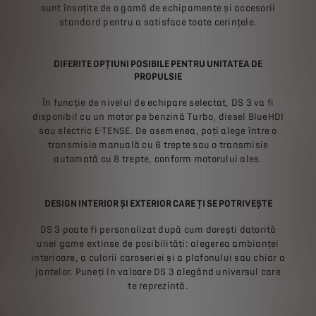
sunt însoțite de o gamă de echipamente și accesorii
standard pentru a satisface toate cerințele.
DIFERITE OPȚIUNI POSIBILE PENTRU UNITATEA DE
PROPULSIE
În funcție de nivelul de echipare selectat, DS 3 va fi
disponibil cu un motor pe benzină Turbo, diesel BlueHDI
sau electric E-TENSE. De asemenea, poți alege între o
transmisie manuală cu 6 trepte sau o transmisie
automată cu 8 trepte, conform motorului ales.
DESIGN INTERIOR ȘI EXTERIOR CARE ȚI SE POTRIVEȘTE
DS 3 poate fi personalizat după cum dorești datorită
unei game extinse de posibilități: alegerea ambianței
interioare, a culorii caroseriei și a plafonului sau chiar a
jantelor. Puneți în valoare DS 3 alegând universul care
te reprezintă.