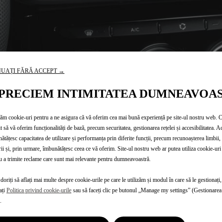
UAȚI FĂRĂ ACCEPT →
PRECIEM INTIMITATEA DUMNEAVOA
zăm cookie-uri pentru a ne asigura că vă oferim cea mai bună experiență pe site-ul nostru web. 
t să vă oferim funcționalități de bază, precum securitatea, gestionarea rețelei și accesibilitatea. A
ătățesc capacitatea de utilizare și performanța prin diferite funcții, precum recunoașterea limbii, 
rii și, prin urmare, îmbunătățesc ceea ce vă oferim. Site-ul nostru web ar putea utiliza cookie-uri 
, setarea la 0 a contorul
u a trimite reclame care sunt mai relevante pentru dumneavoastră.
t pentru gestionarea sist
doriți să aflați mai multe despre cookie-urile pe care le utilizăm și modul în care să le gestionați,
ați
Politica privind cookie-urile
sau să faceți clic pe butonul „Manage my settings” (Gestionarea 
a defecțiuni minore (eror
.