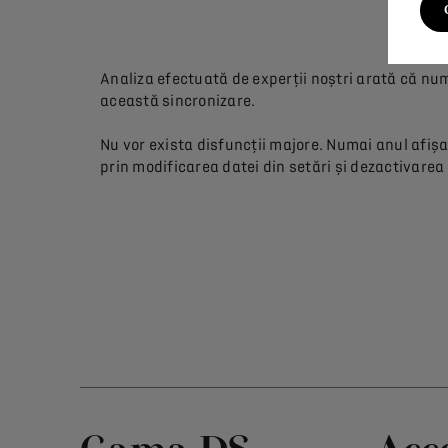
Analiza efectuată de experții noștri arată că nu
această sincronizare.
Nu vor exista disfuncții majore. Numai anul afiș
prin modificarea datei din setări și dezactivarea