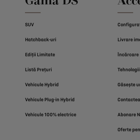
Gama DS
Acc
SUV
Configura
Hatchback-uri
Livrare im
Ediții Limitate
Încărcare 
Listă Prețuri
Tehnologii
Vehicule Hybrid
Găsește u
Vehicule Plug-in Hybrid
Contactea
Vehicule 100% electrice
Abonare N
Oferte pen