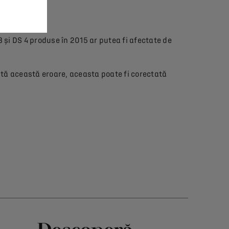
.
 și DS 4 produse în 2015 ar putea fi afectate de
ntă această eroare, aceasta poate fi corectată