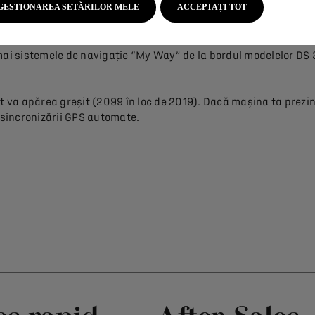
timpului de călătorie, etc)
GESTIONAREA SETĂRILOR MELE
ACCEPTAȚI TOT
mai sistemele de navigație “My Way” de la bordul modelelor DS 3
at va apărea greșit (2099 în loc de 2019). Dacă mașina ta prezi
 sincronizării GPS automate.