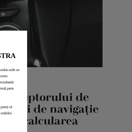
STRA
Cookie-urile ne
cestea
rezultatele
terță parte
ui receptorului de
emului de navigație
 puteți să
setărilor
i în calcularea