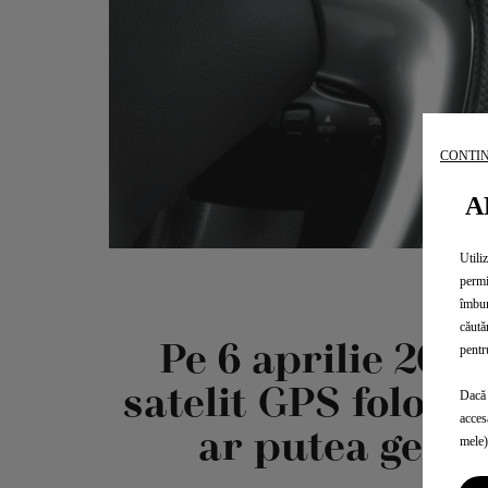
CONTIN
A
Utili
permi
îmbun
căută
Pe 6 aprilie 2019
pentr
satelit GPS folosi
Dacă 
acces
ar putea gener
mele)