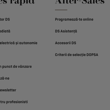
es rapid
After-Sales
tor DS
Programează-te online
ediată
DS Asistență
electrică și autonomie
Accesorii DS
Criterii de selecție DOPSA
n punct de vânzare
ză-ne
ewsletter
tru profesionisti