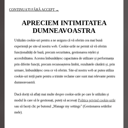
veți bucura de o reducere medie de 4% a consumului de
carburant, comparativ cu motorul de generație
CONTINUAȚI FĂRĂ ACCEPT →
anterioară, alături cu caracteristici dinamice
extraordinare.
APRECIEM INTIMITATEA
Motorul PureTech 110 face mașina și mai rapidă grație
DUMNEAVOASTRA
turbocompresorului optimizat, în timp ce emisiile de
noxe sunt semnificativ mai mici. Echipat cu un filtru de
Utilizăm cookie-uri pentru a ne asigura că vă oferim cea mai bună
particule, propulsorul emite o cantitate de substanțe
experiență pe site-ul nostru web. Cookie-urile ne permit să vă oferim
poluante cu 75% mai mică, lucru ce îi permite să
funcționalități de bază, precum securitatea, gestionarea rețelei și
respecte normele europene Euro 6.2.
accesibilitatea. Acestea îmbunătățesc capacitatea de utilizare și performanța
prin diferite funcții, precum recunoașterea limbii, rezultatele căutării și, prin
urmare, îmbunătățesc ceea ce vă oferim. Site-ul nostru web ar putea utiliza
cookie-uri terță parte pentru a trimite reclame care sunt mai relevante pentru
dumneavoastră.
Dacă doriți să aflați mai multe despre cookie-urile pe care le utilizăm și
modul în care să le gestionați, puteți să accesați
Politica privind cookie-urile
Gama DS
sau să faceți clic pe butonul „Manage my settings” (Gestionarea setărilor
mele).
SUV
Hatchback-uri