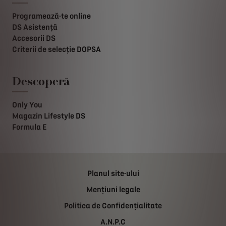
Programează-te online
DS Asistență
Accesorii DS
Criterii de selecție DOPSA
Descoperă
Only You
Magazin Lifestyle DS
Formula E
Planul site-ului
Mențiuni legale
Politica de Confidențialitate
A.N.P.C