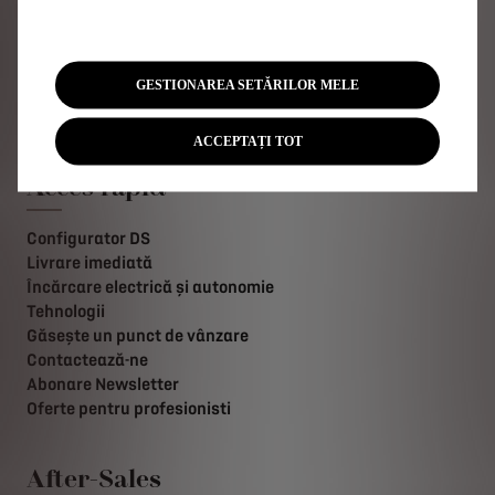
Ediții Limitate
Listă Prețuri
Vehicule Hybrid
GESTIONAREA SETĂRILOR MELE
Vehicule Plug-in Hybrid
Vehicule 100% electrice
ACCEPTAȚI TOT
Acces rapid
Configurator DS
Livrare imediată
Încărcare electrică și autonomie
Tehnologii
Găsește un punct de vânzare
Contactează-ne
Abonare Newsletter
Oferte pentru profesionisti
After-Sales