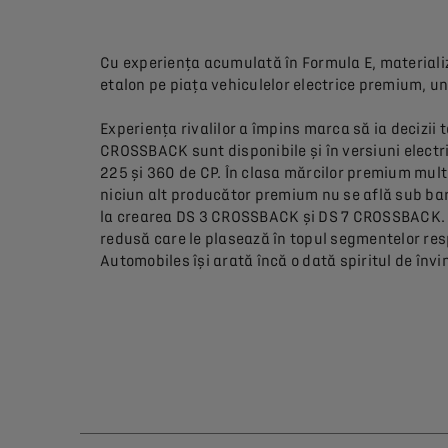
Cu experiența acumulată în Formula E, materializ
etalon pe piața vehiculelor electrice premium, u
Experiența rivalilor a împins marca să ia decizii 
CROSSBACK sunt disponibile și în versiuni electrif
225 și 360 de CP. În clasa mărcilor premium mult
niciun alt producător premium nu se află sub bar
la crearea DS 3 CROSSBACK și DS 7 CROSSBACK. Efi
redusă care le plasează în topul segmentelor res
Automobiles își arată încă o dată spiritul de învi