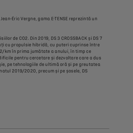
i Jean-Éric Vergne, gama E-TENSE reprezintă un
emisiilor de CO2. Din 2019, DS 3 CROSSBACK și DS 7
ți cu propulsie hibridă, cu puteri cuprinse între
O2/km în prima jumătate a anului, în timp ce
ficile pentru cercetare și dezvoltare care a dus
e, pe tehnologiile de ultimă oră și pe greutatea
ionatul 2019/2020, precum și pe șosele, DS