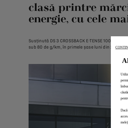
clasă printre mărc
energie, cu cele ma
Susținută DS 3 CROSSBACK E-TENSE 100% electric
sub 80 de g/km, în primele șase luni din 2020.
CONTIN
A
Utili
permi
îmbun
căută
pentr
Dacă 
acces
mele)