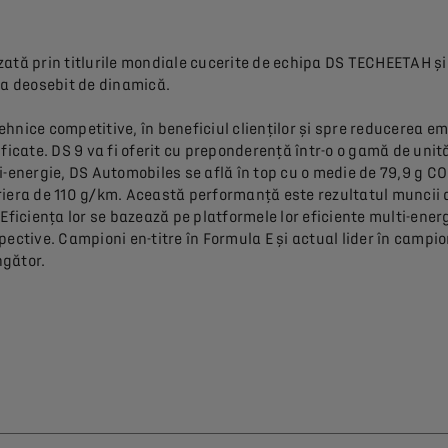
ată prin titlurile mondiale cucerite de echipa DS TECHEETAH ș
na deosebit de dinamică.
tehnice competitive, în beneficiul clienților și spre reducerea 
icate. DS 9 va fi oferit cu preponderență într-o o gamă de unită
i-energie, DS Automobiles se află în top cu o medie de 79,9 g C
iera de 110 g/km. Această performanță este rezultatul muncii di
ciența lor se bazează pe platformele lor eficiente multi-energi
pective. Campioni en-titre în Formula E și actual lider în camp
ngător.