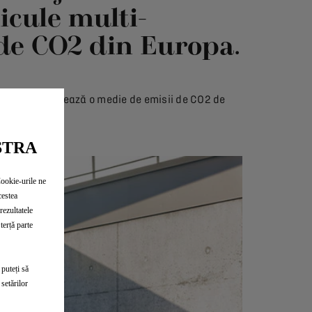
icule multi-
i de CO2 din Europa.
mobiles afișează o medie de emisii de CO2 de
STRA
Cookie-urile ne
cestea
rezultatele
terță parte
 puteți să
setărilor