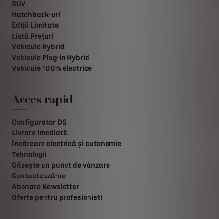
SUV
Hatchback-uri
Ediții Limitate
Listă Prețuri
Vehicule Hybrid
Vehicule Plug-in Hybrid
Vehicule 100% electrice
Acces rapid
Configurator DS
Livrare imediată
Încărcare electrică și autonomie
Tehnologii
Găsește un punct de vânzare
Contactează-ne
Abonare Newsletter
Oferte pentru profesionisti