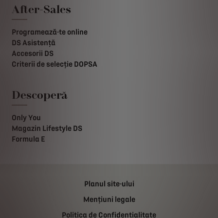
After-Sales
Programează-te online
DS Asistență
Accesorii DS
Criterii de selecție DOPSA
Descoperă
Only You
Magazin Lifestyle DS
Formula E
Planul site-ului
Mențiuni legale
Politica de Confidențialitate