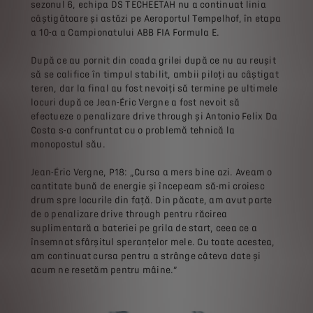
sezonul 6, echipa DS TECHEETAH nu a continuat linia
câștigătoare și astăzi pe Aeroportul Tempelhof, în etapa
a 10-a a Campionatului ABB FIA Formula E.
După ce au pornit din coada grilei după ce nu au reușit
să se califice în timpul stabilit, ambii piloți au câștigat
teren, dar la final au fost nevoiți să termine pe ultimele
locuri după ce Jean-Éric Vergne a fost nevoit să
efectueze o penalizare drive through și Antonio Felix Da
Costa s-a confruntat cu o problemă tehnică la
monopostul său.
Jean-Éric Vergne, P18: „Cursa a mers bine azi. Aveam o
cantitate bună de energie și începeam să-mi croiesc
drum spre locurile din față. Din păcate, am avut parte
de o penalizare drive through pentru răcirea
suplimentară a bateriei pe grila de start, ceea ce a
însemnat sfârșitul speranțelor mele. Cu toate acestea,
am continuat cursa pentru a strânge câteva date și
acum ne resetăm pentru mâine.”