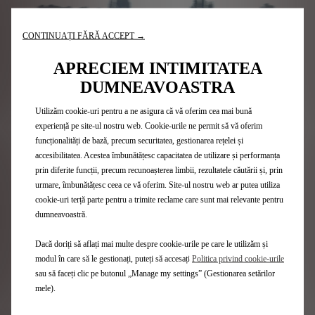
CONTINUAȚI FĂRĂ ACCEPT →
APRECIEM INTIMITATEA
DUMNEAVOASTRA
Utilizăm cookie-uri pentru a ne asigura că vă oferim cea mai bună
experiență pe site-ul nostru web. Cookie-urile ne permit să vă oferim
funcționalități de bază, precum securitatea, gestionarea rețelei și
accesibilitatea. Acestea îmbunătățesc capacitatea de utilizare și performanța
prin diferite funcții, precum recunoașterea limbii, rezultatele căutării și, prin
Antonio Felix Da Costa, abandon: „Sunt zile în care
urmare, îmbunătățesc ceea ce vă oferim. Site-ul nostru web ar putea utiliza
lucrurile nu îți ies deloc, iar astăzi a fost una dintre ele.
cookie-uri terță parte pentru a trimite reclame care sunt mai relevante pentru
Dar, ca să fiu sincer, este în regulă pentru că sunt
dumneavoastră.
recunoscător și nu poți fi mereu primul. Am avut o cursă
bună și distractivă pornind din spate astăzi și am ajuns
Dacă doriți să aflați mai multe despre cookie-urile pe care le utilizăm și
până pe poziția a 11-a, fiind gata să termin acolo sau cu
modul în care să le gestionați, puteți să accesați
Politica privind cookie-urile
o poziție mai sus, până când am ajuns în turul final și
sau să faceți clic pe butonul „Manage my settings” (Gestionarea setărilor
mașina mea s-a oprit. Încă nu știm despre ce este
vorba; în timp ce vorbim încerc să-mi dau seama ce s-a
mele).
întâmplat, împreună cu inginerii mei.”