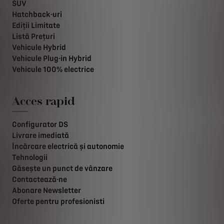
SUV
Hatchback-uri
Ediții Limitate
Listă Prețuri
Vehicule Hybrid
Vehicule Plug-in Hybrid
Vehicule 100% electrice
Acces rapid
Configurator DS
Livrare imediată
Încărcare electrică și autonomie
Tehnologii
Găsește un punct de vânzare
Contactează-ne
Abonare Newsletter
Oferte pentru profesionisti