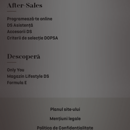
After-Sales
Programează-te online
DS Asistență
Accesorii DS
Criterii de selecție DOPSA
Descoperă
Only You
Magazin Lifestyle DS
Formula E
Planul site-ului
Mențiuni legale
Politica de Confidențialitate