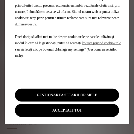
Acum avem câteva săptămâni de pregătire pe simulator
prin diferite funcții, precum recunoașterea limbii, rezultatele căutării și, prin
și activități media înainte de a merge la prima cursă
urmare, îmbunătățesc ceea ce vă oferim. Site-ul nostru web ar putea utiliza
din Diriyah pe 22 noiembrie.”
cookie-uri terță parte pentru a trimite reclame care sunt mai relevante pentru
dumneavoastră.
Antonio Felix Da Costa, #13: “A fost foarte important să
pornesc cu dreptul la bordul noului DS E-TENSE FE20 pe
Dacă doriți să aflați mai multe despre cookie-urile pe care le utilizăm și
parcursul ultimelor două zile aici, în Valencia.
modul în care să le gestionați, puteți să accesați
Politica privind cookie-urile
Monopostul este foarte diferit de mașina pe care o
sau să faceți clic pe butonul „Manage my settings” (Gestionarea setărilor
aveam înainte, așa că va dura ceva timp să mă
mele).
obișnuiesc cu noul sistem, dar odată ce am toate
temele făcute, fiind un sezon distractiv.”
GESTIONAREA SETĂRILOR MELE
ACCEPTAȚI TOT
Gama DS