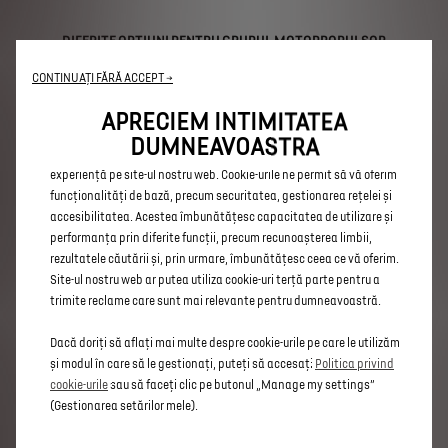
DIFERITE OPȚIUNI PENTRU GRUPUL MOTOPROPULSOR
Indiferent de configurația aleasă, puteți opta pentru
CONTINUAȚI FĂRĂ ACCEPT →
diferite versiuni: motor diesel BlueHDi sau Plug-in
Hybrid cu motor de înaltă performanță, 360 CP și
APRECIEM INTIMITATEA
tracțiune integrală. Pentru a garanta un confort maxim,
DUMNEAVOASTRA
Utilizăm cookie-uri pentru a ne asigura că vă oferim cea mai bună
vehiculul este echipat cu o transmisie automată cu 8
experiență pe site-ul nostru web. Cookie-urile ne permit să vă oferim
trepte pe toate versiunile.
funcționalități de bază, precum securitatea, gestionarea rețelei și
accesibilitatea. Acestea îmbunătățesc capacitatea de utilizare și
DESIGN INTERIOR ȘI EXTERIOR CARE SE POTRIVEȘTE
performanța prin diferite funcții, precum recunoașterea limbii,
STILULUI TĂU
rezultatele căutării și, prin urmare, îmbunătățesc ceea ce vă oferim.
Site-ul nostru web ar putea utiliza cookie-uri terță parte pentru a
Noul tău SUV poate fi personalizat după preferințe cu
trimite reclame care sunt mai relevante pentru dumneavoastră.
numeroase opțiuni: alegerea ambianței interioare,
culoarea și chiar jantele. Îmbunătățește vehiculul și
Dacă doriți să aflați mai multe despre cookie-urile pe care le utilizăm
transformă-l în mașina care ți se potrivește.
și modul în care să le gestionați, puteți să accesați
Politica privind
cookie-urile
sau să faceți clic pe butonul „Manage my settings”
(Gestionarea setărilor mele).
DIMENSIUNI