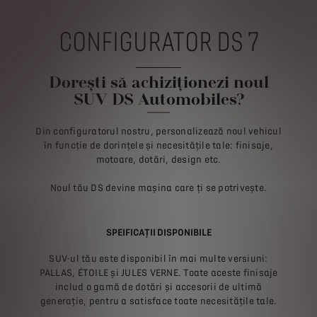
CONFIGURATOR DS 7
Dorești să achiziționezi noul
SUV DS Automobiles?
Din configuratorul nostru, personalizează noul vehicul
în funcție de dorințele și necesitățile tale: finisaje,
motoare, dotări, design etc.
Noul tău DS devine mașina care ți se potrivește.
SPEIFICAȚII DISPONIBILE
SUV-ul tău este disponibil în mai multe versiuni:
PALLAS, ÉTOILE și JULES VERNE. Toate aceste finisaje
includ o gamă de dotări și accesorii de ultimă
generație, pentru a satisface toate necesitățile tale.