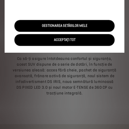
Vehiculul tău are o lungime de 4593 mm, o lățime de
1891 mm cu oglinzile laterale pliate și o înălțime de
1637 mm. SUV-ul hibrid are un portbagaj spațios de 555
litri. SUV-ul tău dispune, de asemenea, de numeroase
spații de depozitare pentru mai multă funcționalitate și
GESTIONAREA SETĂRILOR MELE
confort.
ACCEPTAȚI TOT
DOTĂRI
Ca să-ți asigure întotdeauna confortul și siguranța,
acest SUV dispune de o serie de dotări, în funcție de
versiunea aleasă: acces fără cheie, pachet de siguranță
avansată, frânare activă de siguranță, noul sistem de
infodivertisment DS IRIS, noua semnătură luminoasă
DS PIXED LED 3.0 și noul motor E-TENSE de 360 CP cu
tracțiune integrală.