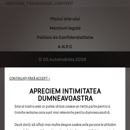
MENTION_TRANSVERSE_CONTENT
Planul site-ului
Mențiuni legale
Politica de Confidențialitate
A.N.P.C
DS Automobiles 2026
Utilizăm cookie-uri pentru a ne asigura că vă oferim cea mai bună
experiență pe site-ul nostru web. Cookie-urile ne permit să vă oferim
CONTINUAȚI FĂRĂ ACCEPT →
funcționalități de bază, precum securitatea, gestionarea rețelei și
accesibilitatea. Acestea îmbunătățesc capacitatea de utilizare și
APRECIEM INTIMITATEA
performanța prin diferite funcții, precum recunoașterea limbii,
DUMNEAVOASTRA
rezultatele căutării și, prin urmare, îmbunătățesc ceea ce vă oferim.
Site-ul nostru web ar putea utiliza cookie-uri terță parte pentru a
trimite reclame care sunt mai relevante pentru dumneavoastră.
Dacă doriți să aflați mai multe despre cookie-urile pe care le utilizăm