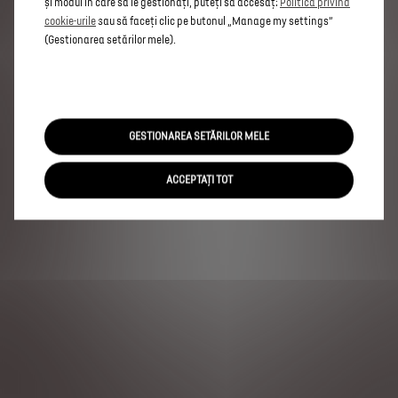
și modul în care să le gestionați, puteți să accesați
Politica privind
cookie-urile
sau să faceți clic pe butonul „Manage my settings”
(Gestionarea setărilor mele).
GESTIONAREA SETĂRILOR MELE
ACCEPTAȚI TOT