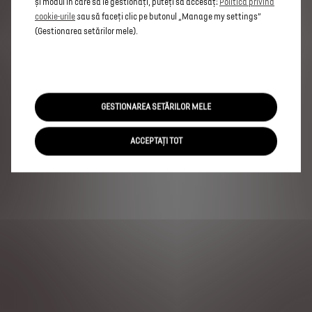
și modul în care să le gestionați, puteți să accesați
Politica privind
cookie-urile
sau să faceți clic pe butonul „Manage my settings”
(Gestionarea setărilor mele).
GESTIONAREA SETĂRILOR MELE
ACCEPTAȚI TOT