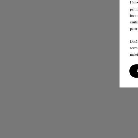
Utili
permi
îmbun
căută
pentr
Dacă 
acces
mele)