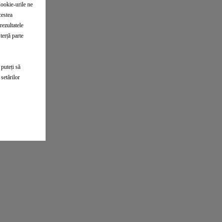
Cookie-urile ne
cestea
rezultatele
terță parte
 puteți să
setărilor