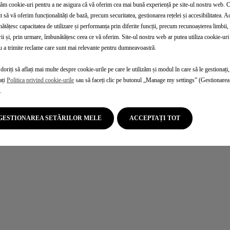
zăm cookie-uri pentru a ne asigura că vă oferim cea mai bună experiență pe site-ul nostru web. 
t să vă oferim funcționalități de bază, precum securitatea, gestionarea rețelei și accesibilitatea. A
ătățesc capacitatea de utilizare și performanța prin diferite funcții, precum recunoașterea limbii, 
rii și, prin urmare, îmbunătățesc ceea ce vă oferim. Site-ul nostru web ar putea utiliza cookie-uri 
u a trimite reclame care sunt mai relevante pentru dumneavoastră.
doriți să aflați mai multe despre cookie-urile pe care le utilizăm și modul în care să le gestionați,
ați
Politica privind cookie-urile
sau să faceți clic pe butonul „Manage my settings” (Gestionarea 
.
GESTIONAREA SETĂRILOR MELE
ACCEPTAȚI TOT