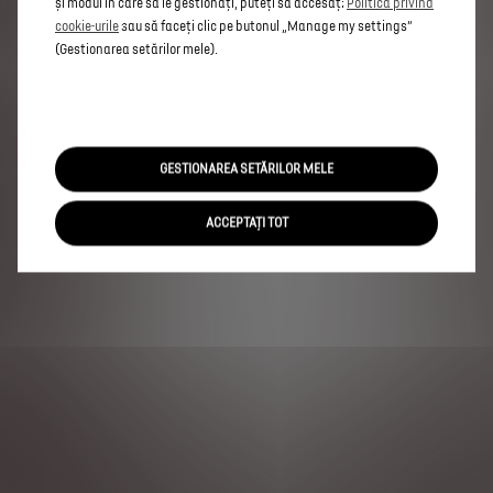
și modul în care să le gestionați, puteți să accesați
Politica privind
cookie-urile
sau să faceți clic pe butonul „Manage my settings”
(Gestionarea setărilor mele).
GESTIONAREA SETĂRILOR MELE
ACCEPTAȚI TOT