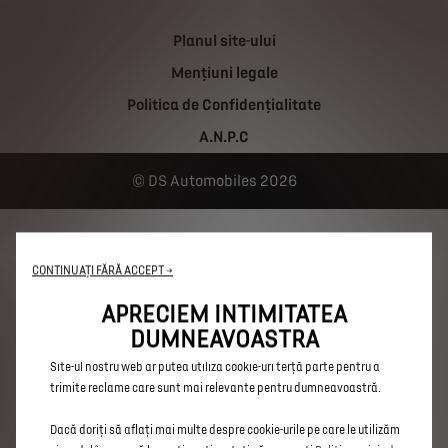
Planul site-ului
Mențiuni legale
Politica de Confidențialitate
A.N.P.C
DS Automobiles 2026
Utilizăm cookie-uri pentru a ne asigura că vă oferim cea mai bună
experiență pe site-ul nostru web. Cookie-urile ne permit să vă oferim
CONTINUAȚI FĂRĂ ACCEPT →
funcționalități de bază, precum securitatea, gestionarea rețelei și
accesibilitatea. Acestea îmbunătățesc capacitatea de utilizare și
APRECIEM INTIMITATEA
performanța prin diferite funcții, precum recunoașterea limbii,
DUMNEAVOASTRA
rezultatele căutării și, prin urmare, îmbunătățesc ceea ce vă oferim.
Site-ul nostru web ar putea utiliza cookie-uri terță parte pentru a
trimite reclame care sunt mai relevante pentru dumneavoastră.
Dacă doriți să aflați mai multe despre cookie-urile pe care le utilizăm