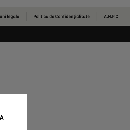
uni legale
Politica de Confidențialitate
A.N.P.C
A