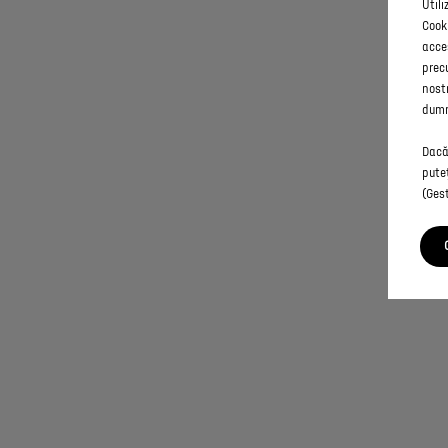
Utili
Cooki
acces
precu
nostr
dumn
Dacă 
pute
(Gest