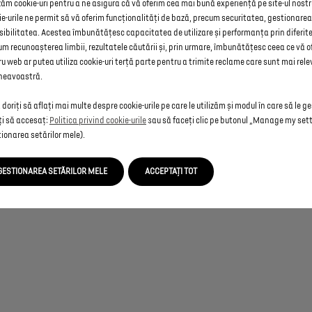
zăm cookie-uri pentru a ne asigura că vă oferim cea mai bună experiență pe site-ul nost
e-urile ne permit să vă oferim funcționalități de bază, precum securitatea, gestionarea 
ibilitatea. Acestea îmbunătățesc capacitatea de utilizare și performanța prin diferite 
m recunoașterea limbii, rezultatele căutării și, prin urmare, îmbunătățesc ceea ce vă of
u web ar putea utiliza cookie-uri terță parte pentru a trimite reclame care sunt mai rel
eavoastră.
doriți să aflați mai multe despre cookie-urile pe care le utilizăm și modul în care să le g
ți să accesați
Politica privind cookie-urile
sau să faceți clic pe butonul „Manage my set
ionarea setărilor mele).
GESTIONAREA SETĂRILOR MELE
ACCEPTAȚI TOT