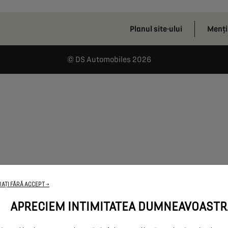
Planul site-ului
Menți
DS Automobiles 2026
AȚI FĂRĂ ACCEPT →
APRECIEM INTIMITATEA DUMNEAVOASTR