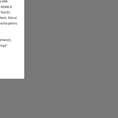
ru web.
rețelei și
funcții,
erim. Site-ul
evante pentru
estionați,
tings”