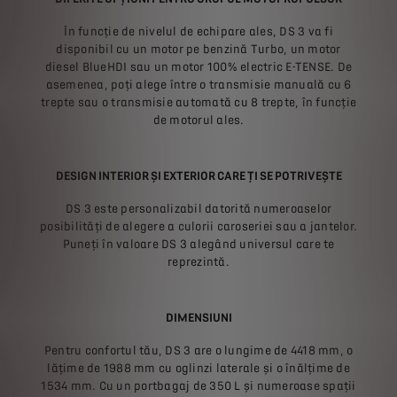
În funcție de nivelul de echipare ales, DS 3 va fi
disponibil cu un motor pe benzină Turbo, un motor
diesel BlueHDI sau un motor 100% electric E-TENSE. De
asemenea, poți alege între o transmisie manuală cu 6
trepte sau o transmisie automată cu 8 trepte, în funcție
de motorul ales.
DESIGN INTERIOR ȘI EXTERIOR CARE ȚI SE POTRIVEȘTE
DS 3 este personalizabil datorită numeroaselor
posibilități de alegere a culorii caroseriei sau a jantelor.
Puneți în valoare DS 3 alegând universul care te
reprezintă.
DIMENSIUNI
Pentru confortul tău, DS 3 are o lungime de 4418 mm, o
lățime de 1988 mm cu oglinzi laterale și o înălțime de
1534 mm. Cu un portbagaj de 350 L și numeroase spații