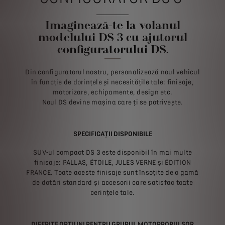
Imaginează-te la volanul
modelului DS 3 cu ajutorul
configuratorului DS.
Din configuratorul nostru, personalizează noul vehicul
în funcție de dorințele și necesitățile tale: finisaje,
motorizare, echipamente, design etc.
Noul DS devine mașina care ți se potrivește.
SPECIFICAȚII DISPONIBILE
SUV-ul compact DS 3 este disponibil în mai multe
finisaje: PALLAS, ÉTOILE, JULES VERNE și ÉDITION
FRANCE. Toate aceste finisaje sunt însoțite de o gamă
de dotări standard și accesorii care satisfac toate
cerințele tale.
DIFERITE OPȚIUNI PENTRU GRUPUL MOTOPROPULSOR