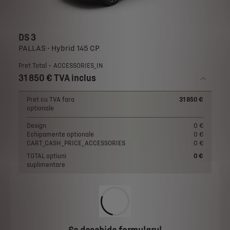
DS 3
PALLAS • Hybrid 145 CP
Pret Total
ACCESSORIES_IN
31 850 € TVA inclus
Pret cu TVA fara
31 850 €
optionale
Design
0 €
Echipamente optionale
0 €
CART_CASH_PRICE_ACCESSORIES
0 €
TOTAL optiuni
0 €
suplimentare