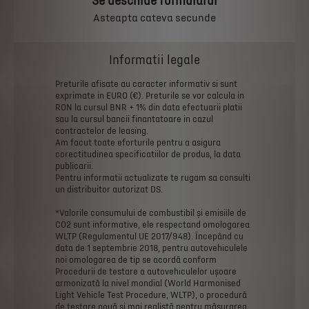
Se deschide formularul
Asteapta cateva secunde
Informatii legale
Preturile
afisate
au
caracter
informativ
si
sunt
exprimate
in
EURO
(€).
Preturile
se
vor
calcula
in
RON
la
cursul
BNR
+
1%
din
data
efectuarii
platii
sau
la
cursul
bancii
finantatoare
in
cazul
contractelor
de
leasing.
Am
facut
toate
eforturile
pentru
a
asigura
corectitudinea
specificatiilor
de
produs,
la
data
publicarii.
Pentru
informatii
actualizate
te
rugam
sa
consulti
un
distribuitor
autorizat
DS.
*Valorile
consumului
de
combustibil
și
emisiile
de
CO2
sunt
informative,
ele
respectand
omologarea
WLTP
(Regulamentul
UE
2017/948).
Începând
cu
data
de
1
septembrie
2018,
pentru
autovehiculele
noi
omologarea
de
tip
se
acordă
conform
Procedurii
de
testare
a
autovehiculelor
ușoare
armonizată
la
nivel
mondial
(World
Harmonised
Light
Vehicle
Test
Procedure,
WLTP),
o
procedură
de
testare
nouă
și
mai
realistă
pentru
măsurarea